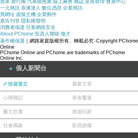
買車
旅行團
汽車險推薦
線上麻將
雜誌
星座命理
會員中心
一元簡訊
直播達人
數位憑證
企業簡訊
買網址
虛擬主機
企業郵件
廣告刊登
隱私權聲明
消費者保護
兒童網路安全
About PChome
投資人聯絡
徵才
著作權保護
｜網路家庭版權所有、轉載必究
‧Copyright PChome
Online
PChome Online and PChome are trademarks of PChome
Online Inc.
個人新聞台
快速發文
最新文章
心情雜記
美食饗宴
藝文欣賞
旅遊玩家
社會萬象
影視娛樂