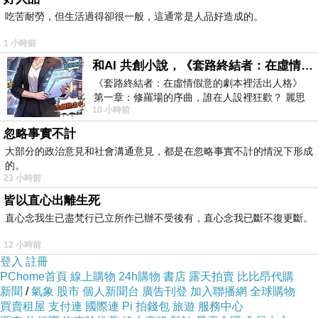
吃苦耐勞，但生活過得卻很一般，這通常是人品好造成的。
1 小時前
和AI 共創小說，《套路終結者：在虛情假意的劇本裡活出人格》
《套路終結者：在虛情假意的劇本裡活出人格》
第一章：修羅場的序曲，誰在人設裡狂歡？ 麗思
10 小時前
卡爾頓酒店的總統套房內，燈光昏
忽略事實不計
大部分的政治意見和社會溝通意見，都是在忽略事實不計的情況下形成
的。
23 小時前
皆以直心出離生死
直心念我生已盡梵行已立所作已辦不受後有，直心念我已斷不復更斷。
12 小時前
登入
註冊
PChome首頁
線上購物
24h購物
書店
露天拍賣
比比昂代購
新聞
/
氣象
股市
個人新聞台
廣告刊登
加入聯播網
全球購物
買賣租屋
支付連
國際連
Pi 拍錢包
旅遊
服務中心