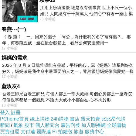
玫事10
江湖上紛紛擾擾 總是沒有個事實 世上不只一位小
娃兒 人間總有千千萬萬人 他們心中有著一座山 梁
23 小時前
山佛山泰華衡恆嵩 一山之高
春燕---(一)
《 春 燕 》 一、回來的燕子 「阿公，為什麼我的名字裡有燕？」 那
年，何春燕五歲，坐在後台戲箱上，看外公何安慶縫補一
17 小時前
媽媽的需求
2026 年 8 月 6 日我希望能有靈感，平靜的心，寫《媽媽》這系列好久
好久，媽媽確是我生命中最重要的人之一，雖然很想媽媽像我愛她一樣
17 小時前
藍玫友4
吾老三師兄吾老三師兄 每個人都是一部大藏經 每個心房都是一座寺院
每個視事都是一個觀想 不論大大或小小都自在 心不拘於形
13 小時前
登入
註冊
PChome首頁
線上購物
24h購物
書店
露天拍賣
比比昂代購
新聞
/
氣象
股市
個人新聞台
廣告刊登
加入聯播網
全球購物
買賣租屋
支付連
國際連
Pi 拍錢包
旅遊
服務中心