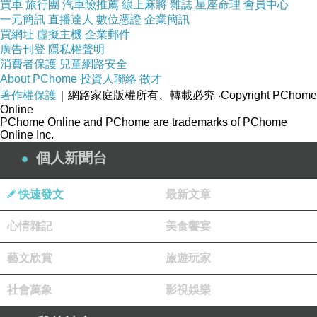
買車
旅行團
汽車險推薦
線上麻將
雜誌
星座命理
會員中心
一元簡訊
直播達人
數位憑證
企業簡訊
買網址
虛擬主機
企業郵件
廣告刊登
隱私權聲明
消費者保護
兒童網路安全
About PChome
投資人聯絡
徵才
著作權保護
｜網路家庭版權所有、轉載必究
‧Copyright PChome
Online
PChome Online and PChome are trademarks of PChome
Online Inc.
個人新聞台
快速發文
最新文章
心情雜記
美食饗宴
藝文欣賞
旅遊玩家
社會萬象
影視娛樂