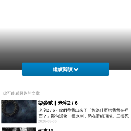
繼續閱讀
你可能感興趣的文章
柒參貳▎老宅2 / 6
老宅2 / 6 - 你們帶我出來了「妳為什麼把我留在裡
面？」那句話像一根冰刺，懸在群組頂端。三樓死
2026-08-06
死盯著照片裡的人。那個人確實站在