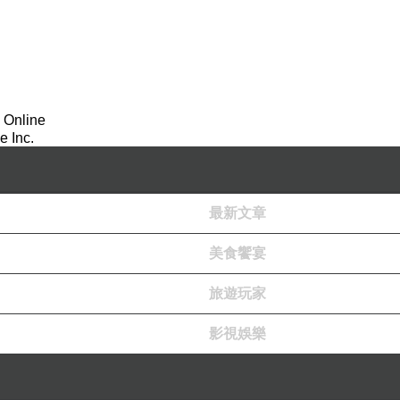
 Online
 Inc.
最新文章
美食饗宴
旅遊玩家
影視娛樂