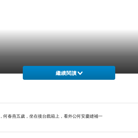
繼續閱讀
那年，何春燕五歲，坐在後台戲箱上，看外公何安慶縫補一