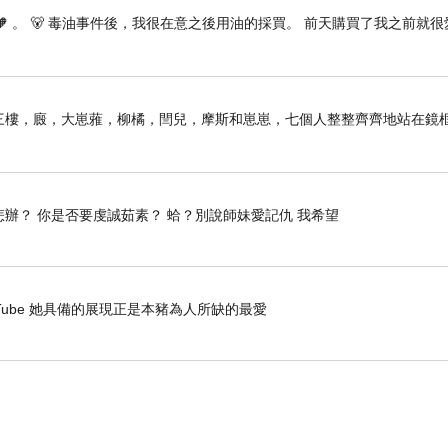
🧡 。 🐻 毒油事件後，我很在意之後用油的採買。 前天購買了我之前就很
子前。三樓，廄，大崽蕥，柳橘，閆兒，摩斯和崽崽，七個人整整齊齊地站在鏡
怎辦？ 你是否要虔誠茹素？ 蛤？別說師妹愛記仇 我希望
- YouTube 她具備的展現正是本豬為人所缺的最愛