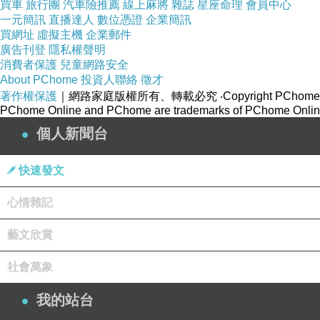
買車
旅行團
汽車險推薦
線上麻將
雜誌
星座命理
會員中心
一元簡訊
直播達人
數位憑證
企業簡訊
買網址
虛擬主機
企業郵件
廣告刊登
隱私權聲明
消費者保護
兒童網路安全
About PChome
投資人聯絡
徵才
著作權保護
｜網路家庭版權所有、轉載必究
‧Copyright PChome
PChome Online and PChome are trademarks of PChome Online
個人新聞台
快速發文
心情雜記
藝文欣賞
社會萬象
我的站台