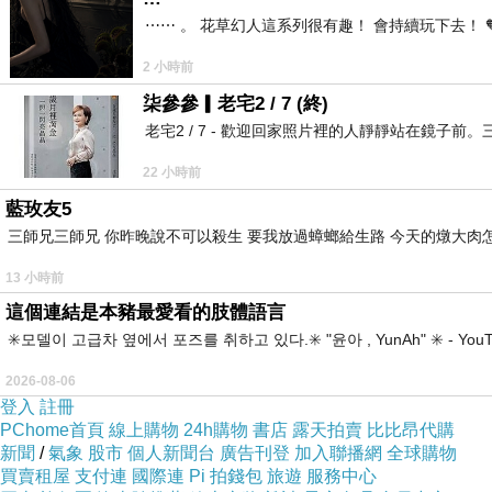
⋯⋯ 。 花草幻人這系列很有趣！ 會持續玩下去！ 
2 小時前
柒參參▎老宅2 / 7 (終)
老宅2 / 7 - 歡迎回家照片裡的人靜靜站在鏡
22 小時前
藍玫友5
三師兄三師兄 你昨晚說不可以殺生 要我放過蟑螂給生路 今天的燉大肉
13 小時前
這個連結是本豬最愛看的肢體語言
✳️모델이 고급차 옆에서 포즈를 취하고 있다.✳️ "윤아 , YunAh" ✳️ 
2026-08-06
登入
註冊
PChome首頁
線上購物
24h購物
書店
露天拍賣
比比昂代購
新聞
/
氣象
股市
個人新聞台
廣告刊登
加入聯播網
全球購物
買賣租屋
支付連
國際連
Pi 拍錢包
旅遊
服務中心