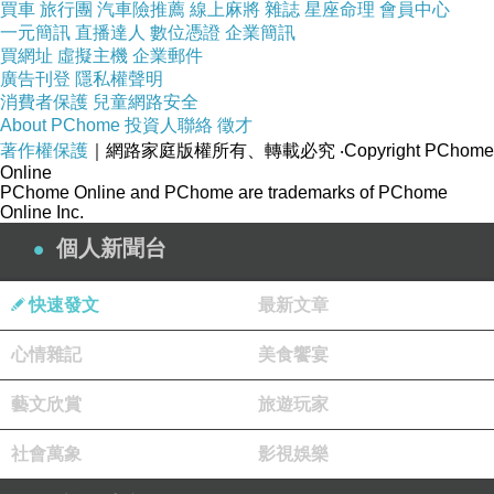
買車
旅行團
汽車險推薦
線上麻將
雜誌
星座命理
會員中心
一元簡訊
直播達人
數位憑證
企業簡訊
買網址
虛擬主機
企業郵件
廣告刊登
隱私權聲明
消費者保護
兒童網路安全
About PChome
投資人聯絡
徵才
著作權保護
｜網路家庭版權所有、轉載必究
‧Copyright PChome
Online
PChome Online and PChome are trademarks of PChome
Online Inc.
個人新聞台
快速發文
最新文章
心情雜記
美食饗宴
藝文欣賞
旅遊玩家
社會萬象
影視娛樂