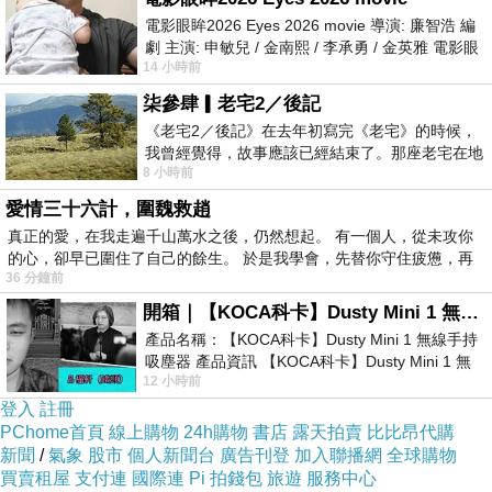
電影眼眸2026 Eyes 2026 movie 導演: 廉智浩 編
劇 主演: 申敏兒 / 金南熙 / 李承勇 / 金英雅 電影眼
14 小時前
眸2026描述攝影師徐珍因遺
柒參肆▎老宅2／後記
《老宅2／後記》在去年初寫完《老宅》的時候，
我曾經覺得，故事應該已經結束了。那座老宅在地
8 小時前
震中倒塌，七個人終於離開那片黑暗，
愛情三十六計，圍魏救趙
真正的愛，在我走遍千山萬水之後，仍然想起。 有一個人，從未攻你
的心，卻早已圍住了自己的餘生。 於是我學會，先替你守住疲憊，再
36 分鐘前
開箱｜【KOCA科卡】Dusty Mini 1 無線手持吸塵器
產品名稱：【KOCA科卡】Dusty Mini 1 無線手持
吸塵器 產品資訊 【KOCA科卡】Dusty Mini 1 無
12 小時前
線手持吸塵器評語： 能吸、能吹兼具兩
登入
註冊
PChome首頁
線上購物
24h購物
書店
露天拍賣
比比昂代購
新聞
/
氣象
股市
個人新聞台
廣告刊登
加入聯播網
全球購物
買賣租屋
支付連
國際連
Pi 拍錢包
旅遊
服務中心