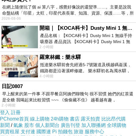
在網上隨便玩了個 ai 算八字，感覺好像說的還蠻準……。主要是說我
命盤結構「印星」太旺，印星代表長輩、知識、資源、保護……等，所
2026-08-06
開箱｜【KOCA科卡】Dusty Mini 1 無線手持吸塵器
產品名稱：【KOCA科卡】Dusty Mini 1 無線手持
吸塵器 產品資訊 【KOCA科卡】Dusty Mini 1 無
2 小時前
線手持吸塵器評語： 能吸、能吹兼具兩
羅東林鐵：樂水驛
抵達樂水驛前會先經過5-7號隧道及橫越碼崙溪，
鐵路都是沿著溪畔修建。 樂水驛初名為濁水驛，
4 小時前
但因與臺鐵集集線車站同名，於1953
日記0807
早上醒來的第一件事 不跟早餐店阿姨們聊幾句 很不習慣 她們的紅茶還
是全糖 我喝起來比較習慣 ~~~ 《偷偷藏不住》 越看越有趣，
2 小時前
登入
註冊
PChome首頁
線上購物
24h購物
書店
露天拍賣
比比昂代購
新聞
/
氣象
股市
個人新聞台
廣告刊登
加入聯播網
全球購物
買賣租屋
支付連
國際連
Pi 拍錢包
旅遊
服務中心