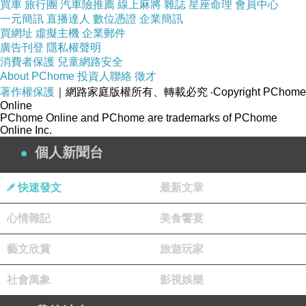
買車
旅行團
汽車險推薦
線上麻將
雜誌
星座命理
會員中心
一元簡訊
直播達人
數位憑證
企業簡訊
買網址
虛擬主機
企業郵件
廣告刊登
隱私權聲明
消費者保護
兒童網路安全
About PChome
投資人聯絡
徵才
著作權保護
｜網路家庭版權所有、轉載必究
‧Copyright PChome
Online
PChome Online and PChome are trademarks of PChome
Online Inc.
個人新聞台
快速發文
最新文章
心情雜記
美食饗宴
藝文欣賞
旅遊玩家
社會萬象
影視娛樂