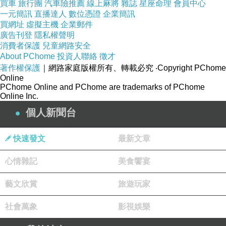
買車
旅行團
汽車險推薦
線上麻將
雜誌
星座命理
會員中心
一元簡訊
直播達人
數位憑證
企業簡訊
買網址
虛擬主機
企業郵件
廣告刊登
隱私權聲明
消費者保護
兒童網路安全
About PChome
投資人聯絡
徵才
著作權保護
｜網路家庭版權所有、轉載必究
‧Copyright PChome
Online
PChome Online and PChome are trademarks of PChome
Online Inc.
個人新聞台
快速發文
最新文章
心情雜記
美食饗宴
藝文欣賞
旅遊玩家
社會萬象
影視娛樂