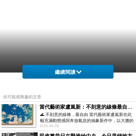
繼續閱讀
你可能感興趣的文章
當代藝術家盧嵐新：不刻意的線條最自由，讓色彩流動、筆觸自己說話
🌊 不刻意的線條，最自由 當代藝術家盧嵐新在此
幅充滿動態感與奔放氣息的抽象新作中，以大膽的
2026-08-08
藍色顏料在白色畫布上揮灑、壓印與流淌