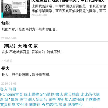
民進黨昔日在野推給中央，今日甩鍋地方
上回我曾講過，中華民國政府要的是一個真正會做
事的專業團隊，而且要真正解決問題的團隊，而不
2026-08-08
是只會到處甩鍋的雙標團隊，最近民進黨
無能
無能？那只是因為對方不能與你配合。
2026-08-08
【轉貼】天 地 侘 寂
言多!不定就解吾意..吾輩尚知..詩魂不滅..
7 小時前
長大
長大，與年齡無關，跟挫折有關。
2026-08-08
登入
註冊
PChome首頁
線上購物
24h購物
書店
露天拍賣
比比昂代購
新聞
/
氣象
股市
個人新聞台
廣告刊登
加入聯播網
全球購物
買賣租屋
支付連
國際連
Pi 拍錢包
旅遊
服務中心