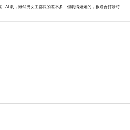
..AI 劇，雖然男女主都長的差不多，但劇情短短的，很適合打發時