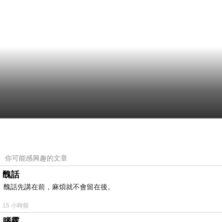
你可能感興趣的文章
醜話
醜話先講在前，麻煩就不會留在後。
15 小時前
腦霧