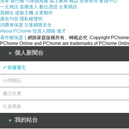
買車
旅行團
汽車險推薦
線上麻將
雜誌
星座命理
會員中心
一元簡訊
直播達人
數位憑證
企業簡訊
買網址
虛擬主機
企業郵件
廣告刊登
隱私權聲明
消費者保護
兒童網路安全
About PChome
投資人聯絡
徵才
著作權保護
｜網路家庭版權所有、轉載必究
‧Copyright PChome
PChome Online and PChome are trademarks of PChome Online
個人新聞台
快速發文
心情雜記
藝文欣賞
社會萬象
我的站台