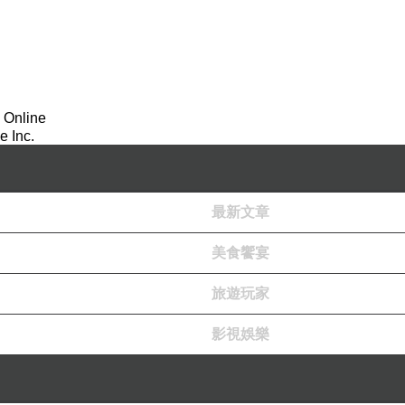
 Online
 Inc.
最新文章
美食饗宴
旅遊玩家
影視娛樂