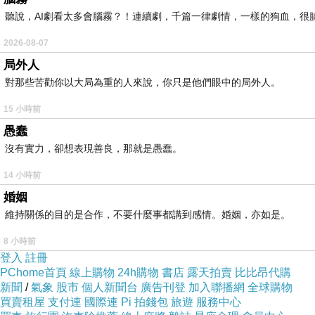
聽說，AI劇看太多會腦霧？！連續劇，千篇一律劇情，一樣的狗血，很膩.
2026-08-07
局外人
對那些苦勸你以大局為重的人來說，你只是他們眼中的局外人。
15 小時前
愚蠢
沒有實力，卻想表現善良，那就是愚蠢。
14 小時前
婚姻
維持關係的目的是合作，不要什麼事都講到感情。婚姻，亦如是。
8 小時前
登入
註冊
PChome首頁
線上購物
24h購物
書店
露天拍賣
比比昂代購
新聞
/
氣象
股市
個人新聞台
廣告刊登
加入聯播網
全球購物
買賣租屋
支付連
國際連
Pi 拍錢包
旅遊
服務中心