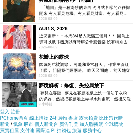
典藏封面聊兩句-【地圖】
「地圖」是一種奇妙的東西 將各式各樣的路徑攤
開來 有人看見危機、有人看見財富、有人看見…
2026-08-09
從中可以發掘出不同的
AUG 8, 2026
近況更新＊＊本周8/4是入職滿三個月＊＊ 因為上
班可以戴耳機所以有時辦公會聽音樂 沒有特別固
2026-08-09
定哪天但就是一周某一天會固定聽'90
花瓣上的露珠
帥氣阿弟被調線， 可能和我常聊天， 作業主管紅
了眼， 阻隔我們隔兩邊。 昨天又問他， 前天她穿
2026-08-09
什麼顏色衣服， 不經
夢境解析：修復、失控與放下
夢見在客廳 夢見在客廳地板上洗一個沾了灰粉
的瓷器，然後把客廳地上弄得水到處流，然後又洗
9 小時前
一頂棒球潮帽，後來發現帽
登入
註冊
PChome首頁
線上購物
24h購物
書店
露天拍賣
比比昂代購
新聞
/
氣象
股市
個人新聞台
廣告刊登
加入聯播網
全球購物
買賣租屋
支付連
國際連
Pi 拍錢包
旅遊
服務中心