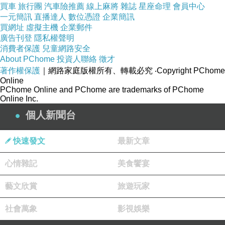
買車
旅行團
汽車險推薦
線上麻將
雜誌
星座命理
會員中心
一元簡訊
直播達人
數位憑證
企業簡訊
買網址
虛擬主機
企業郵件
廣告刊登
隱私權聲明
消費者保護
兒童網路安全
About PChome
投資人聯絡
徵才
著作權保護
｜網路家庭版權所有、轉載必究
‧Copyright PChome
Online
PChome Online and PChome are trademarks of PChome
Online Inc.
個人新聞台
快速發文
最新文章
心情雜記
美食饗宴
藝文欣賞
旅遊玩家
社會萬象
影視娛樂