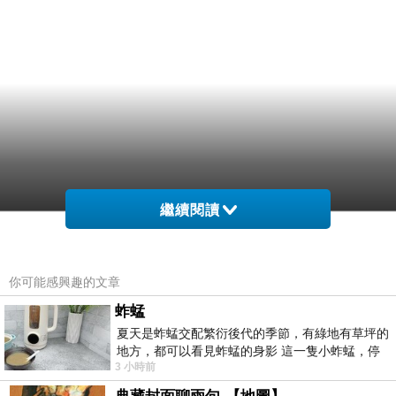
繼續閱讀
你可能感興趣的文章
蚱蜢
夏天是蚱蜢交配繁衍後代的季節，有綠地有草坪的
地方，都可以看見蚱蜢的身影 這一隻小蚱蜢，停
3 小時前
在車頂上，怎麼樣小心驅趕，都無動