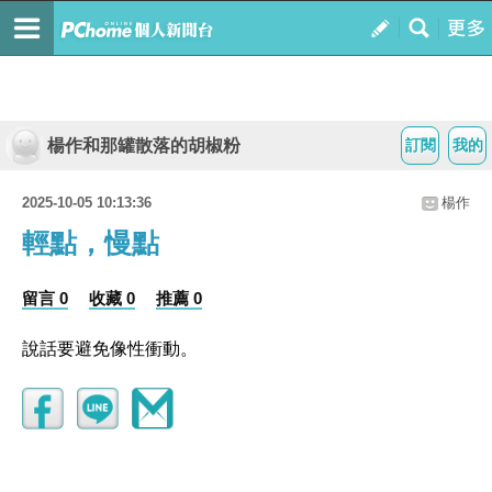
楊作和那罐散落的胡椒粉
訂閱
我的
2025-10-05 10:13:36
楊作
輕點，慢點
留言 0
收藏 0
推薦 0
說話要避免像性衝動。