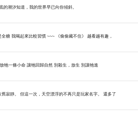
海底的潮汐知道，我的世界早已向你傾斜。
全糖 我喝起來比較習慣 ~~~ 《偷偷藏不住》 越看越有趣，
 放牠一條小命 讓牠回歸自然 別殺生，放生 別讓牠進
依舊寂靜。 但這一次，天空漂浮的不再只是玩家名字。 還多了