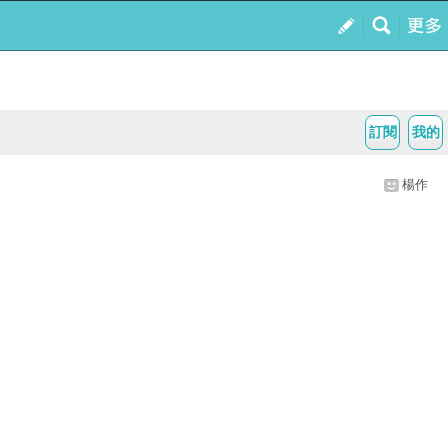
訂閱
我的
楊作