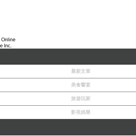
 Online
 Inc.
最新文章
美食饗宴
旅遊玩家
影視娛樂