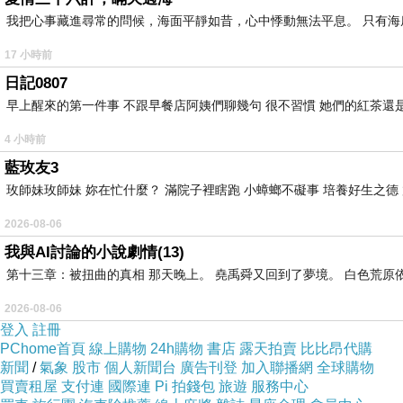
我把心事藏進尋常的問候，海面平靜如昔，心中悸動無法平息。 只有
17 小時前
日記0807
早上醒來的第一件事 不跟早餐店阿姨們聊幾句 很不習慣 她們的紅茶還是
4 小時前
藍玫友3
玫師妹玫師妹 妳在忙什麼？ 滿院子裡瞎跑 小蟑螂不礙事 培養好生之德
2026-08-06
我與AI討論的小說劇情(13)
第十三章：被扭曲的真相 那天晚上。 堯禹舜又回到了夢境。 白色荒原
2026-08-06
登入
註冊
PChome首頁
線上購物
24h購物
書店
露天拍賣
比比昂代購
新聞
/
氣象
股市
個人新聞台
廣告刊登
加入聯播網
全球購物
買賣租屋
支付連
國際連
Pi 拍錢包
旅遊
服務中心