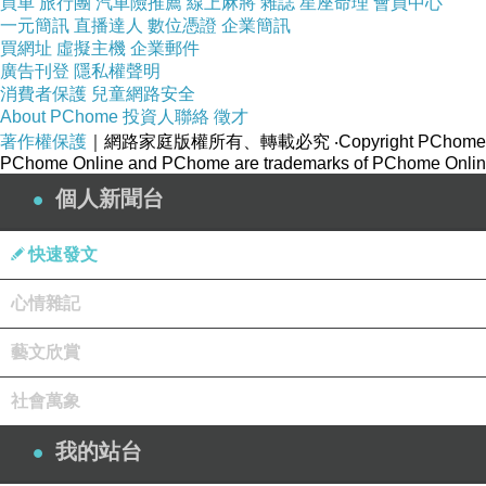
買車
旅行團
汽車險推薦
線上麻將
雜誌
星座命理
會員中心
一元簡訊
直播達人
數位憑證
企業簡訊
買網址
虛擬主機
企業郵件
廣告刊登
隱私權聲明
消費者保護
兒童網路安全
About PChome
投資人聯絡
徵才
著作權保護
｜網路家庭版權所有、轉載必究
‧Copyright PChome
PChome Online and PChome are trademarks of PChome Online
個人新聞台
快速發文
心情雜記
藝文欣賞
社會萬象
我的站台