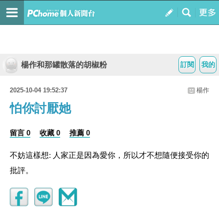
楊作和那罐散落的胡椒粉
訂閱
我的
2025-10-04 19:52:37
楊作
怕你討厭她
留言 0
收藏 0
推薦 0
不妨這樣想: 人家正是因為愛你，所以才不想隨便接受你的
批評。