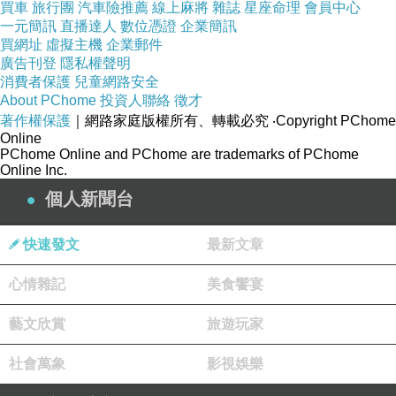
買車
旅行團
汽車險推薦
線上麻將
雜誌
星座命理
會員中心
一元簡訊
直播達人
數位憑證
企業簡訊
買網址
虛擬主機
企業郵件
廣告刊登
隱私權聲明
消費者保護
兒童網路安全
About PChome
投資人聯絡
徵才
著作權保護
｜網路家庭版權所有、轉載必究
‧Copyright PChome
Online
PChome Online and PChome are trademarks of PChome
Online Inc.
個人新聞台
快速發文
最新文章
心情雜記
美食饗宴
藝文欣賞
旅遊玩家
社會萬象
影視娛樂