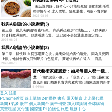
典藏封面聊兩句-【仙境】
俗話說的好，好奇心不只能殺死貓 更能把衛斯理
整得慘兮兮 冰天雪地、險死還生，兩個不貪財的
2026-08-05
人尋什麼寶？ 人家追尋愛情還
我與AI討論的小說劇情(3)
第三章：會思考的遺物 夜很深。 堯禹舜坐在房間地板上，《群俠錄》
的資料散滿四周。 他越看越心驚。 這已經不是普通桌遊設定而已
2026-08-05
我與AI討論的小說劇情(2)
第二章：群俠錄 自從那場夢之後，堯禹舜開始害怕睡覺。 因為只要閉
上眼，他就會再次回到那片白色荒原。 夢老依舊站在遠方。 而黑
2026-08-05
當代藝術家盧嵐新：如果每個人都一樣，這世界該有多無聊？
🏛️ 「他們說我不像。」「我笑了。」 當代藝術家
盧嵐新在此幅兼具古典典雅與當代抽象語彙的新作
5 小時前
中，以沈靜的藍色空間為背景，描繪了
登入
註冊
PChome首頁
線上購物
24h購物
書店
露天拍賣
比比昂代購
新聞
/
氣象
股市
個人新聞台
廣告刊登
加入聯播網
全球購物
買賣租屋
支付連
國際連
Pi 拍錢包
旅遊
服務中心