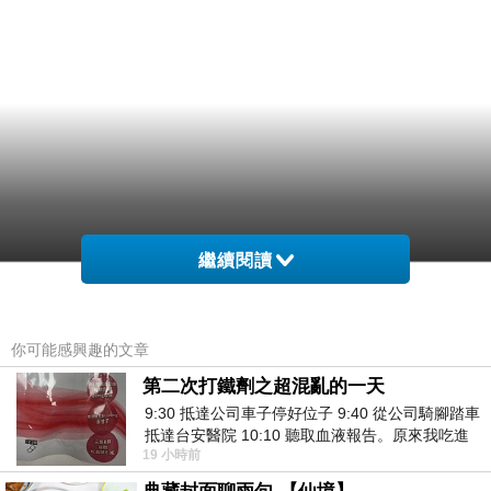
繼續閱讀
你可能感興趣的文章
第二次打鐵劑之超混亂的一天
9:30 抵達公司車子停好位子 9:40 從公司騎腳踏車
抵達台安醫院 10:10 聽取血液報告。原來我吃進
19 小時前
去的 B12 彌可保並非沒有吸收而是超