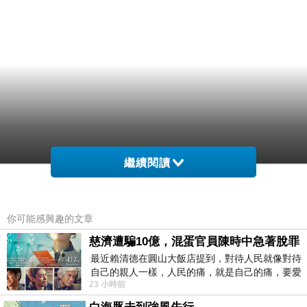
繼續閱讀
你可能感興趣的文章
慈濟遭騙10億，混蛋官員陳時中急著脫罪
最近賴清德在圓山大飯店提到，對待人民就像對待
自己的親人一樣，人民的痛，就是自己的痛，要愛
23 小時前
民如親，說的這麼好聽，實際上根本沒做