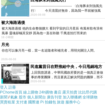
白海豚未到強風先行
----------------------------------- 〈白海豚未到強風先
行〉 今天清晨好無奈，因為我一早就被強風
2026-08-08
被大海路過後
被大海路過後 他的生命整個擴大 看到宇宙的日月星辰 有風有歌有浪有
風暴 靈魂卻極其安靜 因為他一直在聆聽 千萬道拍打而來的
18 小時前
月光
你也可以像月亮一樣，當一名追隨者和補充者，用弱光關注人間。
2026-08-08
民進黨昔日在野推給中央，今日甩鍋地方
上回我曾講過，中華民國政府要的是一個真正會做
事的專業團隊，而且要真正解決問題的團隊，而不
2026-08-08
是只會到處甩鍋的雙標團隊，最近民進黨
登入
註冊
PChome首頁
線上購物
24h購物
書店
露天拍賣
比比昂代購
新聞
/
氣象
股市
個人新聞台
廣告刊登
加入聯播網
全球購物
買賣租屋
支付連
國際連
Pi 拍錢包
旅遊
服務中心