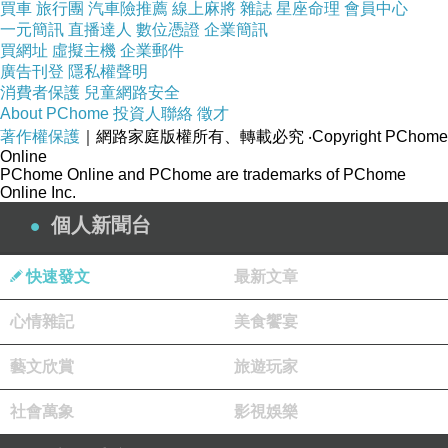
買車
旅行團
汽車險推薦
線上麻將
雜誌
星座命理
會員中心
一元簡訊
直播達人
數位憑證
企業簡訊
買網址
虛擬主機
企業郵件
廣告刊登
隱私權聲明
消費者保護
兒童網路安全
About PChome
投資人聯絡
徵才
著作權保護
｜網路家庭版權所有、轉載必究
‧Copyright PChome
Online
PChome Online and PChome are trademarks of PChome
Online Inc.
個人新聞台
快速發文
最新文章
心情雜記
美食饗宴
藝文欣賞
旅遊玩家
社會萬象
影視娛樂