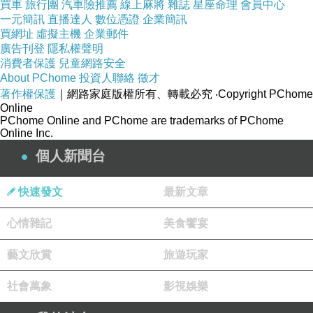
買車
旅行團
汽車險推薦
線上麻將
雜誌
星座命理
會員中心
一元簡訊
直播達人
數位憑證
企業簡訊
買網址
虛擬主機
企業郵件
廣告刊登
隱私權聲明
消費者保護
兒童網路安全
About PChome
投資人聯絡
徵才
著作權保護
｜網路家庭版權所有、轉載必究
‧Copyright PChome
Online
PChome Online and PChome are trademarks of PChome
Online Inc.
個人新聞台
快速發文
最新文章
心情雜記
美食饗宴
藝文欣賞
旅遊玩家
社會萬象
影視娛樂