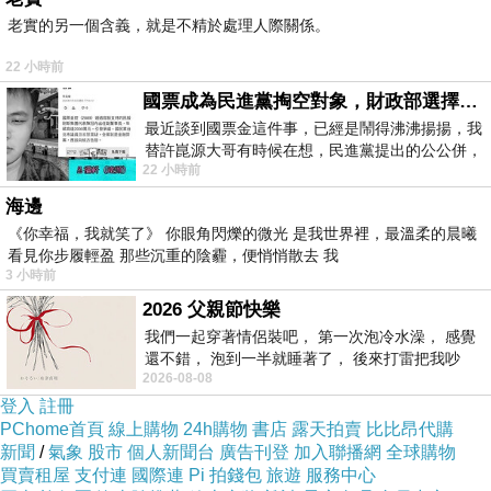
老實的另一個含義，就是不精於處理人際關係。
22 小時前
國票成為民進黨掏空對象，財政部選擇性失憶
最近談到國票金這件事，已經是鬧得沸沸揚揚，我
替許崑源大哥有時候在想，民進黨提出的公公併，
22 小時前
其實就是想要國庫通黨庫，鬧出最大的醜
海邊
《你幸福，我就笑了》 你眼角閃爍的微光 是我世界裡，最溫柔的晨曦
看見你步履輕盈 那些沉重的陰霾，便悄悄散去 我
3 小時前
2026 父親節快樂
我們一起穿著情侶裝吧， 第一次泡冷水澡， 感覺
還不錯， 泡到一半就睡著了， 後來打雷把我吵
2026-08-08
醒， 手
登入
註冊
PChome首頁
線上購物
24h購物
書店
露天拍賣
比比昂代購
新聞
/
氣象
股市
個人新聞台
廣告刊登
加入聯播網
全球購物
買賣租屋
支付連
國際連
Pi 拍錢包
旅遊
服務中心