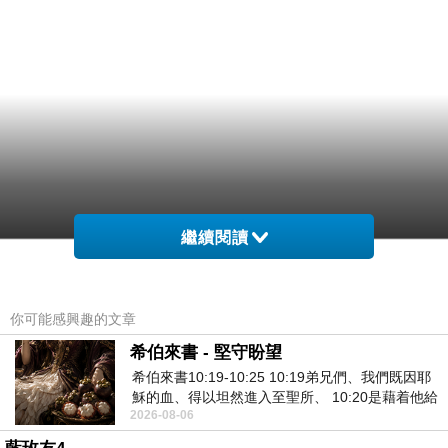
繼續閱讀
你可能感興趣的文章
希伯來書 - 堅守盼望
希伯來書10:19-10:25 10:19弟兄們、我們既因耶
穌的血、得以坦然進入至聖所、 10:20是藉着他給
2026-08-06
我們開了一條又新又活的路從幔子經過