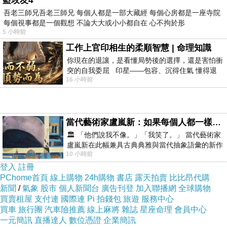
藍玫友4
吾老三師兄吾老三師兄 每個人都是一部大藏經 每個心房都是一座寺院
每個視事都是一個觀想 不論大大或小小都自在 心不拘於形
5 小時前
工作上官印相生的柔順智慧 | 命理知識
你現在的退讓，是看懂局勢後的選擇，還是害怕衝
突的自我委屈 印星——包容、沉得住氣 懂得退
16 小時前
一步觀察，不會
當代藝術家盧嵐新：如果每個人都一樣，這世界該有多無聊？
🏛️ 「他們說我不像。」「我笑了。」 當代藝術家
盧嵐新在此幅兼具古典典雅與當代抽象語彙的新作
10 小時前
中，以沈靜的藍色空間為背景，描繪了
登入
註冊
PChome首頁
線上購物
24h購物
書店
露天拍賣
比比昂代購
新聞
/
氣象
股市
個人新聞台
廣告刊登
加入聯播網
全球購物
買賣租屋
支付連
國際連
Pi 拍錢包
旅遊
服務中心
買車
旅行團
汽車險推薦
線上麻將
雜誌
星座命理
會員中心
一元簡訊
直播達人
數位憑證
企業簡訊