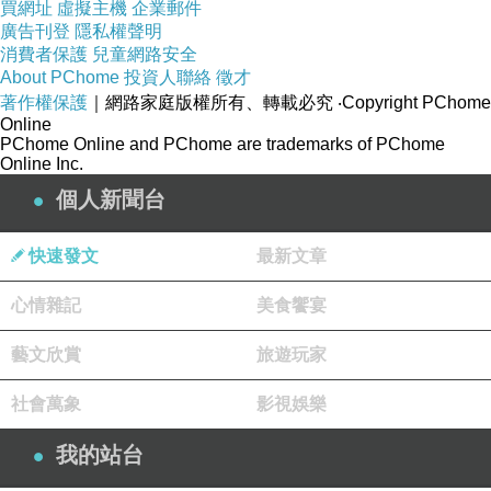
買網址
虛擬主機
企業郵件
廣告刊登
隱私權聲明
消費者保護
兒童網路安全
About PChome
投資人聯絡
徵才
著作權保護
｜網路家庭版權所有、轉載必究
‧Copyright PChome
Online
PChome Online and PChome are trademarks of PChome
Online Inc.
個人新聞台
快速發文
最新文章
心情雜記
美食饗宴
藝文欣賞
旅遊玩家
社會萬象
影視娛樂
我的站台