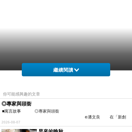
繼續閱讀
你可能感興趣的文章
◎專家與頭銜
■寓言故事 ◎專家與頭銜
⊕潘文良 在「新創
2026-08-07
之谷」裡——
早來的晚秋