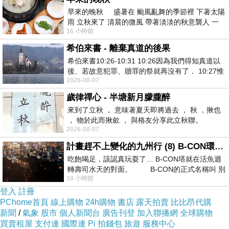
早來的晚秋 盛暑在 颱風亂舞的季節裡 下著太陽
雨 立秋來了 清晨的微風 帶著淡淡的秋意襲人 一
16 小時前
下子 又被赤
希伯來書 - 離棄真道的後果
希伯來書10:26-10:31 10:26因為我們得知真道以
後、若故意犯罪、贖罪的祭就再沒有了． 10:27惟
2026-08-07
有戰懼等候審判和那燒滅眾敵人的烈火
歲律禪心 - 半塘新月朦朧醉
來到了立秋 ， 意味著夏天即將過去 ， 秋 ，揪也
， 物於此而揪歛 ， 與格友分享此立秋聯。
2026-08-07
計畫趕不上變化的九州行 (8) B-CON環球塔
吃飽喝足，該認真玩耍了… B-CON塔就在活魚迴
轉壽司水天的對面。 B-CON的正式名稱叫 別
18 小時前
登入
註冊
PChome首頁
線上購物
24h購物
書店
露天拍賣
比比昂代購
新聞
/
氣象
股市
個人新聞台
廣告刊登
加入聯播網
全球購物
買賣租屋
支付連
國際連
Pi 拍錢包
旅遊
服務中心