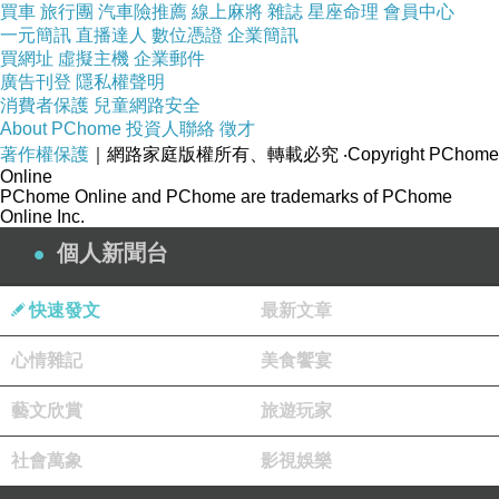
買車
旅行團
汽車險推薦
線上麻將
雜誌
星座命理
會員中心
一元簡訊
直播達人
數位憑證
企業簡訊
買網址
虛擬主機
企業郵件
廣告刊登
隱私權聲明
消費者保護
兒童網路安全
About PChome
投資人聯絡
徵才
著作權保護
｜網路家庭版權所有、轉載必究
‧Copyright PChome
Online
PChome Online and PChome are trademarks of PChome
Online Inc.
個人新聞台
快速發文
最新文章
心情雜記
美食饗宴
藝文欣賞
旅遊玩家
社會萬象
影視娛樂