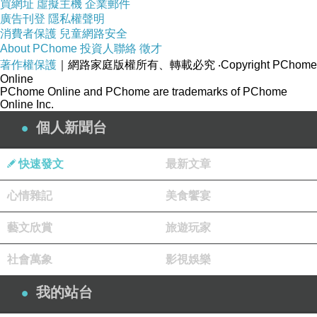
買網址
虛擬主機
企業郵件
廣告刊登
隱私權聲明
消費者保護
兒童網路安全
About PChome
投資人聯絡
徵才
著作權保護
｜網路家庭版權所有、轉載必究
‧Copyright PChome
Online
PChome Online and PChome are trademarks of PChome
Online Inc.
個人新聞台
快速發文
最新文章
心情雜記
美食饗宴
藝文欣賞
旅遊玩家
社會萬象
影視娛樂
我的站台