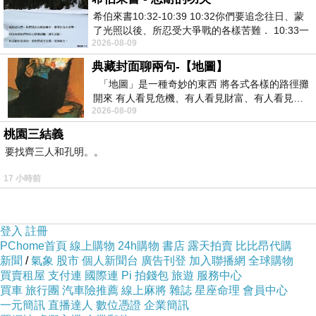
希伯來書10:32-10:39 10:32你們要追念往日、蒙
了光照以後、所忍受大爭戰的各樣苦難． 10:33一
2026-08-09
面被毀謗、遭患難、成了戲景、叫眾人
典藏封面聊兩句-【地圖】
「地圖」是一種奇妙的東西 將各式各樣的路徑攤
開來 有人看見危機、有人看見財富、有人看見…
2026-08-09
從中可以發掘出不同的
桃園三結義
要找齊三人和孔明。。
17 小時前
登入
註冊
PChome首頁
線上購物
24h購物
書店
露天拍賣
比比昂代購
新聞
/
氣象
股市
個人新聞台
廣告刊登
加入聯播網
全球購物
買賣租屋
支付連
國際連
Pi 拍錢包
旅遊
服務中心
買車
旅行團
汽車險推薦
線上麻將
雜誌
星座命理
會員中心
一元簡訊
直播達人
數位憑證
企業簡訊