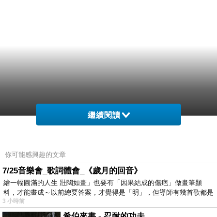
繼續閱讀
你可能感興趣的文章
7/25音樂會_歌詞體會_《歲月的回音》
繪一幅圓滿的人生 壯闊如畫」也要有「因果結成的傷疤」做畫筆顏
料，才能畫成～以前總要答案，才覺得是「明」，但導師有幾首歌都是
3 小時前
在教
希伯來書 - 忍耐的功夫