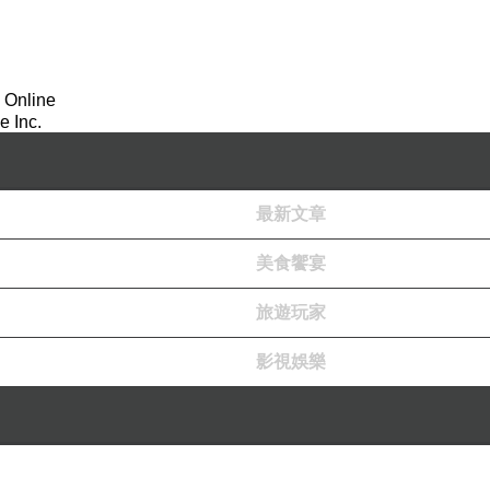
 Online
 Inc.
最新文章
美食饗宴
旅遊玩家
影視娛樂