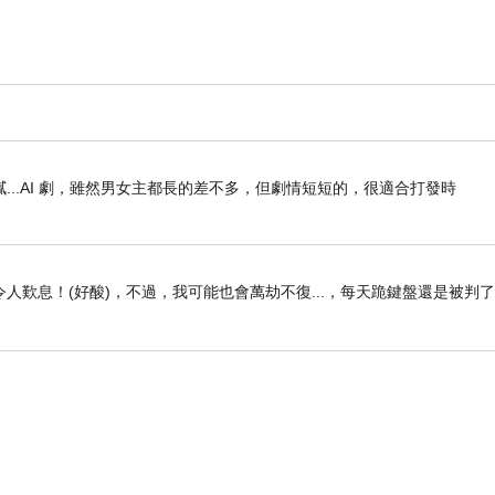
..AI 劇，雖然男女主都長的差不多，但劇情短短的，很適合打發時
人歎息！(好酸)，不過，我可能也會萬劫不復...，每天跪鍵盤還是被判