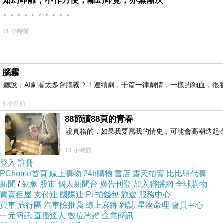
知幻即離，不作方便，離幻即覺，亦無漸次
。。。。。。。。。。
11 小時前
腦霧
聽說，AI劇看太多會腦霧？！連續劇，千篇一律劇情，一樣的狗血，很膩.
9 小時前
88節讀88頁的青春
說真格的，如果我要寫我的情史，可能會高潮迭起令
13 小時前
登入
註冊
PChome首頁
線上購物
24h購物
書店
露天拍賣
比比昂代購
新聞
/
氣象
股市
個人新聞台
廣告刊登
加入聯播網
全球購物
買賣租屋
支付連
國際連
Pi 拍錢包
旅遊
服務中心
買車
旅行團
汽車險推薦
線上麻將
雜誌
星座命理
會員中心
一元簡訊
直播達人
數位憑證
企業簡訊