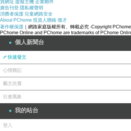
買網址
虛擬主機
企業郵件
廣告刊登
隱私權聲明
消費者保護
兒童網路安全
About PChome
投資人聯絡
徵才
著作權保護
｜網路家庭版權所有、轉載必究
‧Copyright PChome
PChome Online and PChome are trademarks of PChome Online
個人新聞台
快速發文
心情雜記
藝文欣賞
社會萬象
我的站台
登入