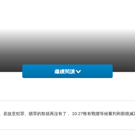
繼續閱讀
知真道以後、若故意犯罪、贖罪的祭就再沒有了． 10:27惟有戰懼等候審判和那燒