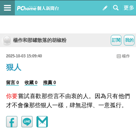
楊作和那罐散落的胡椒粉
訂閱
我的
2025-10-03 15:09:40
楊作
狠人
留言 0
收藏 0
推薦 0
你要
嘗試喜歡那些言不由衷的人。因為只有他們
才不會像那些狠人一樣，肆無忌憚、一意孤行。