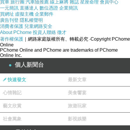
買車
旅行團
汽車險推薦
線上麻將
雜誌
星座命理
會員中心
一元簡訊
直播達人
數位憑證
企業簡訊
買網址
虛擬主機
企業郵件
廣告刊登
隱私權聲明
消費者保護
兒童網路安全
About PChome
投資人聯絡
徵才
著作權保護
｜網路家庭版權所有、轉載必究
‧Copyright PChome
Online
PChome Online and PChome are trademarks of PChome
Online Inc.
個人新聞台
快速發文
最新文章
心情雜記
美食饗宴
藝文欣賞
旅遊玩家
社會萬象
影視娛樂