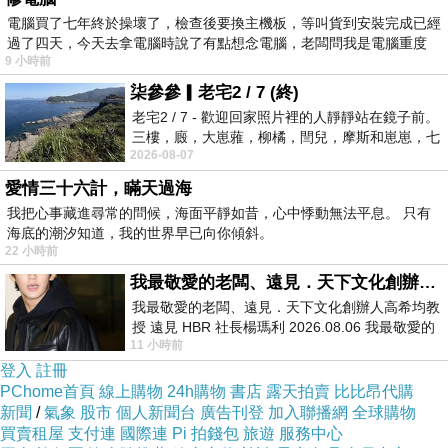
電腦買了七年終於操壞了，檢查後要換主機板，等叫貨到安裝完成已經
過了四天，今天去拿電腦時說了有點想念電腦，老闆問我是電腦重度
9 小時前
柒參參▎老宅2 / 7 (終)
老宅2 / 7 - 歡迎回家照片裡的人靜靜站在鏡子前。
三樓，廄，大崽蕥，柳橘，閆兒，摩斯和崽崽，七
2026-08-07
個人整整齊齊地站在鏡框之外，如同
愛情三十六計，瞞天過海
我把心事藏進尋常的問候，海面平靜如昔，心中悸動無法平息。 只有
海底的潮汐知道，我的世界早已向你傾斜。
22 小時前
我最敬愛的老闆、遠見．天下文化創辦人高希均教授
我最敬愛的老闆、遠見．天下文化創辦人高希均教
授 遠見 HBR 社長楊瑪利 2026.08.06 我最敬愛的
11 小時前
老闆、遠見．天下文化創辦人高希均教
登入
註冊
PChome首頁
線上購物
24h購物
書店
露天拍賣
比比昂代購
新聞
/
氣象
股市
個人新聞台
廣告刊登
加入聯播網
全球購物
買賣租屋
支付連
國際連
Pi 拍錢包
旅遊
服務中心