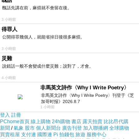
醜話
醜話先講在前，麻煩就不會留在後。
3 小時前
得罪人
公開得罪幾個人，就能省掉日後很多麻煩。
3 小時前
災難
說錯話一般不會變成什麼災難；說對了，才會。
4 小時前
非馬英文詩作〈Why I Write Poetry〉
非馬英文詩作〈Why I Write Poetry〉刊登于《芝
加哥时报》2026.8.7
1 小時前
登入
註冊
PChome首頁
線上購物
24h購物
書店
露天拍賣
比比昂代購
新聞
/
氣象
股市
個人新聞台
廣告刊登
加入聯播網
全球購物
買賣租屋
支付連
國際連
Pi 拍錢包
旅遊
服務中心