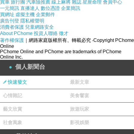
買車
旅行團
汽車險推薦
線上麻將
雜誌
星座命理
會員中心
一元簡訊
直播達人
數位憑證
企業簡訊
買網址
虛擬主機
企業郵件
廣告刊登
隱私權聲明
消費者保護
兒童網路安全
About PChome
投資人聯絡
徵才
著作權保護
｜網路家庭版權所有、轉載必究
‧Copyright PChome
Online
PChome Online and PChome are trademarks of PChome
Online Inc.
個人新聞台
快速發文
最新文章
心情雜記
美食饗宴
藝文欣賞
旅遊玩家
社會萬象
影視娛樂