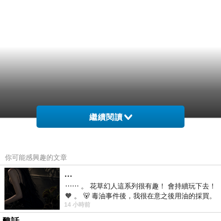
繼續閱讀
你可能感興趣的文章
…
⋯⋯ 。 花草幻人這系列很有趣！ 會持續玩下去！
🧡 。 🐻 毒油事件後，我很在意之後用油的採買。
14 小時前
前天購買了我之前就很愛