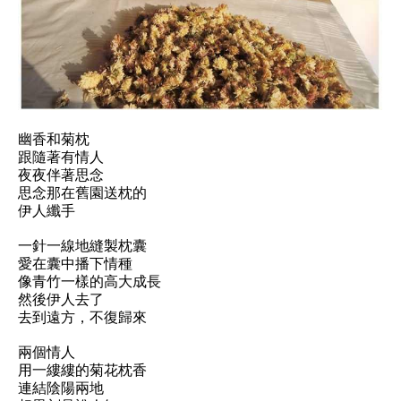
幽香和菊枕
跟隨著有情人
夜夜伴著思念
思念那在舊園送枕的
伊人纖手
一針一線地縫製枕囊
愛在囊中播下情種
像青竹一樣的高大成長
然後伊人去了
去到遠方，不復歸來
兩個情人
用一縷縷的菊花枕香
連結陰陽兩地