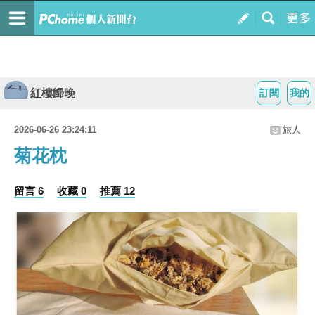
紅樓歸晚
訂閱
我的
2026-06-26 23:24:11
旅人
菊花枕
留言 6
收藏 0
推薦 12