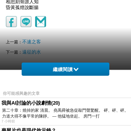
相思刻骨誰人知
昏黃孤燈說斷腸
不速之客
上一篇：
遠征的水
下一篇：
繼續閱讀
你可能感興趣的文章
我與AI討論的小說劇情(20)
第二十章：燒掉的家 清晨。 堯禹舜被急促敲門聲驚醒。 砰、砰、砰。
小洋子
力道大得不像平常的陳靜。 — 他猛地坐起。 房門一打
2026-06-29 21:19:44
7 小時前
看一眼靜置場景
喪屍片也是現代啟示錄？