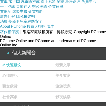
買車
旅行團
汽車險推薦
線上麻將
雜誌
星座命理
會員中心
南宋詩人陸游二十歲時新婚燕爾，採擷菊花做了一
一元簡訊
直播達人
數位憑證
企業簡訊
對菊枕並作詩一首，他曾在劍甫詩稿提及「昔年二
買網址
虛擬主機
企業郵件
十時，尚作菊枕詩。採菊縫枕囊，餘香滿室生。」
廣告刊登
隱私權聲明
在他六十三歲時，有人送來菊花枕囊，而妻子已不
消費者保護
兒童網路安全
在人世，睹物傷情的他創作兩首菊枕詩：「採得黃
About PChome
投資人聯絡
徵才
花作枕囊，曲屏深幌悶幽香；喚回四十三年夢，燈
暗無人說斷腸。」
著作權保護
｜網路家庭版權所有、轉載必究
‧Copyright PChome
Online
PChome Online and PChome are trademarks of PChome
和「少日曾題菊枕詩，囊編殘稿鎖蛛絲；人間萬事
Online Inc.
銷磨盡，唯有清香似舊時。」
https://vocus.cc/article/67068abdfd8978000138cdec
個人新聞台
荷塘詩韻 二
快速發文
最新文章
2026-06-27 13:13:45
陸游《偶復採菊縫枕囊悽然有感二首》（其一）
心情雜記
美食饗宴
採得黃花作枕囊，曲屏深幌閟幽香。
喚回四十三年夢，燈暗無人說斷腸。
藝文欣賞
旅遊玩家
社會萬象
影視娛樂
看更多回應