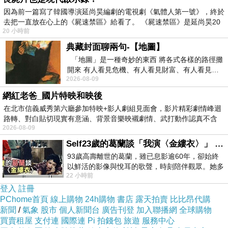
斜陽，飄蕩出的味道
帶著一絲
因為前一篇寫了韓國導演延尚昊編劇的電視劇《氣體人第一號》，終於
溫柔，靜靜
去把一直放在心上的《屍速禁區》給看了。 《屍速禁區》是延尚昊20
伴著沉思
20 小時前
典藏封面聊兩句-【地圖】
遠方
「地圖」是一種奇妙的東西 將各式各樣的路徑攤
與寂靜相交的界線
開來 有人看見危機、有人看見財富、有人看見…
吐出的音調
2026-08-09
從中可以發掘出不同的
是否與我相知的生命
產生共鳴合唱
網紅老爸_國片特映和映後
醒時的漣漪驚動湖色
在北市信義威秀第六廳參加特映+影人劇組見面會，影片精彩劇情峰迴
路轉、對白貼切現實有意涵、背景音樂映襯劇情、武打動作認真不含
或許，未歸的夕陽
2026-08-09
糊、
如微風，鮮活展示
Self23歲的葛蘭談「我演〈金縷衣〉」 #戀上老電影 #粟子 #葛蘭
跨越歲月的平靜
傾身傾聽
93歲高壽離世的葛蘭，雖已息影逾60年，卻始終
沁入人心的光影
以鮮活的影像與悅耳的歌聲，時刻陪伴觀眾。她多
22 小時前
才多藝、陽光開朗的形象，不僅保留在電影
小洋子
登入
註冊
PChome首頁
線上購物
24h購物
書店
露天拍賣
比比昂代購
荷塘詩韻 二
新聞
/
氣象
股市
個人新聞台
廣告刊登
加入聯播網
全球購物
買賣租屋
支付連
國際連
Pi 拍錢包
旅遊
服務中心
2026-06-27 13:20:06