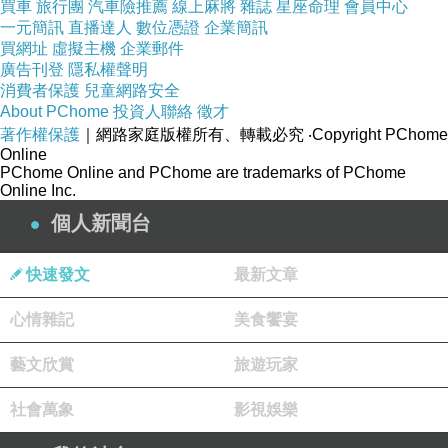
買車
旅行團
汽車險推薦
線上麻將
雜誌
星座命理
會員中心
一元簡訊
直播達人
數位憑證
企業簡訊
買網址
虛擬主機
企業郵件
廣告刊登
隱私權聲明
消費者保護
兒童網路安全
About PChome
投資人聯絡
徵才
著作權保護
｜網路家庭版權所有、轉載必究
‧Copyright PChome
Online
PChome Online and PChome are trademarks of PChome
Online Inc.
個人新聞台
快速發文
最新文章
心情雜記
美食饗宴
藝文欣賞
旅遊玩家
社會萬象
影視娛樂