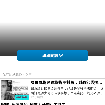
繼續閱讀
你可能感興趣的文章
國票成為民進黨掏空對象，財政部選擇性失憶
最近談到國票金這件事，已經是鬧得沸沸揚揚，我
替許崑源大哥有時候在想，民進黨提出的公公併，
17 小時前
其實就是想要國庫通黨庫，鬧出最大的醜