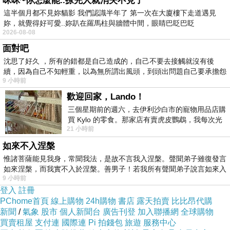
咪咪~你怎麼能..撩完人就消失不見了
這半個月都不見妳貓影 我們認識半年了 第一次在大廈樓下走道遇見
妳，就覺得好可愛..妳趴在羅馬柱與牆體中間，眼睛巴眨巴眨
2026-08-08
面對吧
沈思了好久 ，所有的錯都是自己造成的，自己不要去接觸就沒有後
續，因為自己不知輕重，以為無所謂出風頭，到頭出問題自己要承擔怨
9 小時前
不
歡迎回家，Lando！
三個星期前的週六，去伊利沙白市的寵物用品店購
買 Kylo 的零食。那家店有賣虎皮鸚鵡，我每次光
21 小時前
顧都會去看一下。他們偶爾會引進 C
如來不入涅槃
惟諸菩薩能見我身，常聞我法，是故不言我入涅槃。聲聞弟子雖復發言
如來涅槃，而我實不入於涅槃。善男子！若我所有聲聞弟子說言如來入
9 小時前
登入
註冊
PChome首頁
線上購物
24h購物
書店
露天拍賣
比比昂代購
新聞
/
氣象
股市
個人新聞台
廣告刊登
加入聯播網
全球購物
買賣租屋
支付連
國際連
Pi 拍錢包
旅遊
服務中心