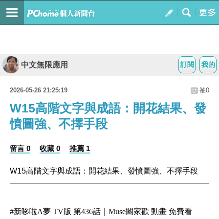
中文無限應用
訂閱
我的
2026-05-26 21:25:19
袖0
W15高階文字與成語：開花結果、發
憤圖強、不擇手段
留言 0
收藏 0
推薦 1
W15高階文字與成語：
開花結果、發憤圖強、不擇手段
#新哆啦A夢 TV版 第436話｜Muse闔家歡 動畫 免費看