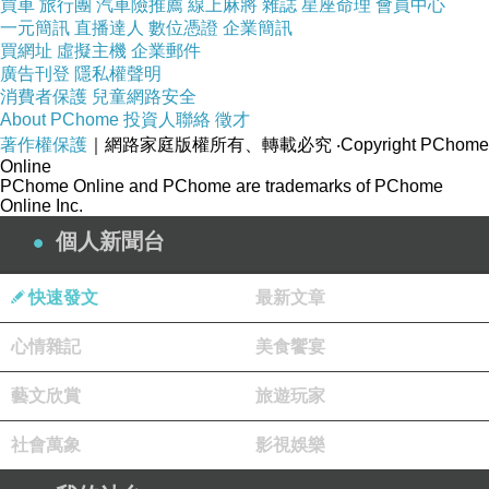
買車
旅行團
汽車險推薦
線上麻將
雜誌
星座命理
會員中心
一元簡訊
直播達人
數位憑證
企業簡訊
買網址
虛擬主機
企業郵件
四、華語教學中的提醒
廣告刊登
隱私權聲明
初級學生容易把「喔」當成真正詞彙，其實它是「
語氣
消費者保護
兒童網路安全
About PChome
詞
」。
投資人聯絡
徵才
著作權保護
｜網路家庭版權所有、轉載必究
‧Copyright PChome
句子
有沒有「喔」
感覺
Online
明天要來
X
陳述
PChome Online and PChome are trademarks of PChome
明天要來
喔
O
比較親切、提醒
Online Inc.
個人新聞台
五、情境對話例子
對話一：
快速發文
最新文章
A
：我明天要去考試。
心情雜記
美食饗宴
B
：加油
喔
！
對話二
藝文欣賞
旅遊玩家
媽媽：晚上早點回家
喔
。
社會萬象
影視娛樂
孩子：好，我知道了。
六、常見搭配