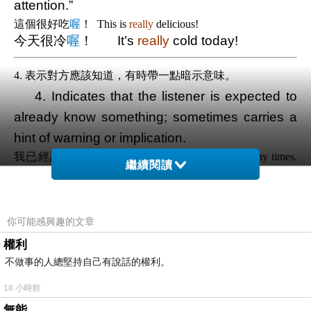
attention.”
這個很好吃
喔
！ This is
really
delicious!
今天很冷
喔
！ It’s
really
cold today!
4.
表示對方應該知道，
有時帶一點暗示意味。
4. Indicates that the listener is expected to
already know something; sometimes carries a
hint of warning or implication.
我已經說過很多次
喔
。 I’ve already said this many times,
繼續閱讀
you know
.
老師會檢查
喔
。 The teacher will check,
you
know
.
不要遲到
喔
。 Don’t be late,
okay
.
你可能感興趣的文章
👉
有輕微警告或強調。
權利
This usage adds a subtle reminder or mild warning,
不做事的人總堅持自己有說話的權利。
suggesting the listener should pay attention or already be aware
18 小時前
of it.
無能