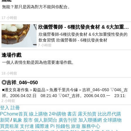
無能？那只是因為對方不能與你配合。
二、「喔」和「哦」的差別
17 小時前
「喔」
多半是語氣助詞，放句尾。
欣儀營養師 - 6種抗發炎食材 & 6大加重慢性發炎的飲食習慣
再見喔！
欣儀營養師-6種抗發炎食材 & 6大加重慢性發炎的
很漂亮喔！
飲食習慣 欣儀營養師 - 6種抗發炎食材
7 小時前
https://www.facebook.com/photo/?fbid=147
「哦」
常表示「知道了、原來如此」。
逢場作戲
哦，我懂了。
一個人表情生動是因為他需要逢場作戲。
哦？真的嗎？
但口語中兩者常混用。
18 小時前
◎吉祥_046~050
三、「喔」的拼音與英文感覺
■潘文良著作集＞勵益品＞魚雁千里共今緣＞吉祥_046~050 ▽046_吉
拼音：
ō / o
祥。2006.04.02.日 08:21:40 ▽047_吉祥。2006.04.03.一 23:11:
英文接近：
okay?
you know
alright
remember
huh
2 小時前
登入
註冊
依情境不同而變化。
PChome首頁
線上購物
24h購物
書店
露天拍賣
比比昂代購
例如：
新聞
/
氣象
股市
個人新聞台
廣告刊登
加入聯播網
全球購物
小心喔！
→ Be careful, okay?
買賣租屋
支付連
國際連
Pi 拍錢包
旅遊
服務中心
很好吃喔！
→ It's really delicious!