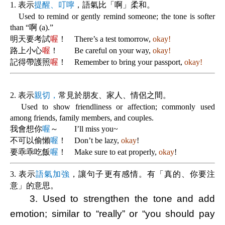
1.
表示
提醒、叮嚀
，
語氣比「啊」柔和。
Used to remind or gently remind someone; the tone is softer
than “啊 (a).”
明天要考試
喔
！ There’s a test tomorrow,
okay!
路上小心
喔
！ Be careful on your way,
okay!
記得帶護照
喔
！ Remember to bring your passport,
okay!
2.
表示
親切，
常見於朋友、家人、情侶之間。
Used to show friendliness or affection; commonly used
among friends, family members, and couples.
我會想你
喔
～ I’ll miss you~
不可以偷懶
喔
！ Don’t be lazy,
okay
!
要乖乖吃飯
喔
！ Make sure to eat properly,
okay
!
3.
表示
語氣加強
，
讓句子更有感情。有「真的、你要注
意」的意思。
3. Used to strengthen the tone and add
emotion; similar to “really” or “you should pay