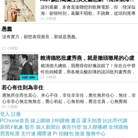
談到葛蘭，多會直接聯想到歌舞電影，但〈情深似
exams.
海〉卻很特別，葛蘭不唱歌、不跳舞，從頭到尾專
9:30-10:30 打字傳給ＬＩＮＥ給老師，上台說（不
10 小時前
心演戲。拍攝期間，經常工作超過12個鐘
看）
愚蠢
沒有實力，卻想表現善良，那就是愚蠢。
10:30-11:30 考試(筆試)
21 小時前
賴清德怒批盧秀燕，就是徹頭徹尾的心虛
老師：
賴清德大總統，我覺得你好像說錯了！你在台中替
何欣純輔選，用各種尖酸刻薄的說詞批判盧秀燕，
１）時間已過，上週已告知要考的內容。
13 小時前
罵她施政滿意度輸給陳其邁，甚至還說盧
考試時，點到同學，同學說：等一下或還没。
若心有住則為非住
上台報告時間已過了。不能再考。
應無所住而生其心。本心不住，非住非非住，應生無所住心，無住，非
心非非心無念無無念，覺心初起，心無初相，覺念念真，心無覺相
20 小時前
２）考不理想者，請將打字傳ＬＩＮＥ給老師的內容，抄在手寫部
登入
註冊
PChome首頁
線上購物
24h購物
書店
露天拍賣
比比昂代購
分，再加分。
新聞
/
氣象
股市
個人新聞台
廣告刊登
加入聯播網
全球購物
買賣租屋
支付連
國際連
Pi 拍錢包
旅遊
服務中心