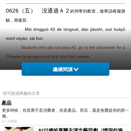
0626（五） 没通過Ａ２
的同學到教室，做華語模擬測
驗，再復習。
Méi tōngguò A2 de tóngxué, dào jiàoshì, zuò huáyǔ
mónǐ cèyàn, zài fùxí.
Students who did not pass A2, go to the classroom for a
Chinese language mock test and then review.
繼續閱讀
通過Ａ２的同學也可以到。試做Ｂ１—Ｂ２的題目。
0625 （四）看期末考成績，檢討。
Kàn qímò kǎo
你可能感興趣的文章
chéngjī, jiǎntǎo.
產品
更多時候，你其實不是消費者，你是產品。而且，還是免費提供的那一
種。
22 小時前
062４
（三） 期末考 Qímò kǎo
June 24: Final
AI27歲的葛蘭主演文藝悲劇〈情深似海〉 #戀上老電影 #葛蘭 #粟子