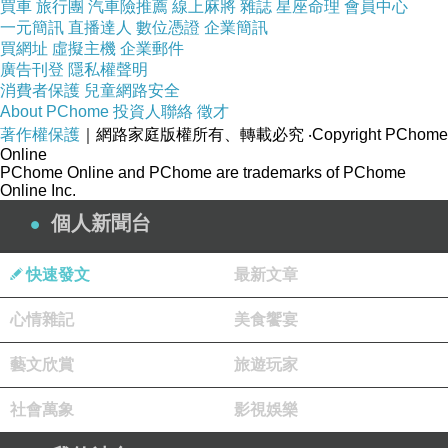
買車
旅行團
汽車險推薦
線上麻將
雜誌
星座命理
會員中心
一元簡訊
直播達人
數位憑證
企業簡訊
買網址
虛擬主機
企業郵件
廣告刊登
隱私權聲明
消費者保護
兒童網路安全
About PChome
投資人聯絡
徵才
３）没有考試，必須請假，才能補考。
著作權保護
｜網路家庭版權所有、轉載必究
‧Copyright PChome
Online
拼音
PChome Online and PChome are trademarks of PChome
Online Inc.
9:30–10:30
個人新聞台
Dǎzì hòu chuán dào LINE gěi lǎoshī, bìng shàngtái kǒutóu
bàogào (bù kàn gǎo).
快速發文
最新文章
10:30–11:30
Kǎoshì.
心情雜記
美食饗宴
English
9:30–10:30
Type your work and send it to the teacher via LINE, then give an
藝文欣賞
旅遊玩家
oral presentation in front of the class (without reading from
社會萬象
影視娛樂
notes).
10:30–11:30
Exam.