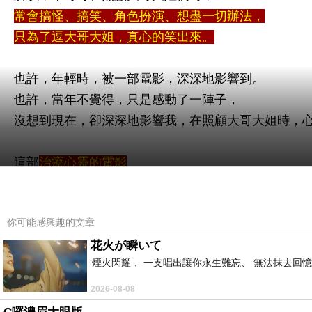
常會搞怪、搞笑、角色扮演、想盡一切辦法，
只為了逗大哥大姐，真心的笑出來。
也許，年輕時，被一部電影，深深地影響到。
也許，當年不覺得，只是感動了一陣子，
沒想到現在，卻深深地影響我，在照顧大哥大姐時，
這部
治療心靈的電影
【羅賓威廉斯的「心靈點滴」】
!
你可能感興趣的文章
裡面有一句話，
花火が瞬いて
讓我記到現在，
煙火閃耀， 一支唱出讓你永生難忘、 無法抹去回
「我不一定能治療你的疾病!
但我希望能陪你笑著離開。」
2026-08-08