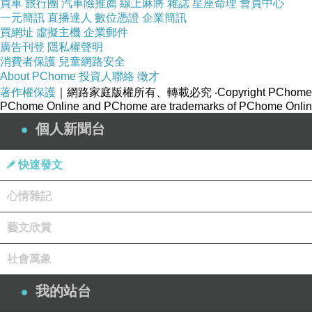
大姐還是叫我來，每天做喘息服務2小時，因為這位
買車
旅行團
汽車險推薦
線上麻將
雜誌
星座命理
會員中心
一元簡訊
直播達人
數位憑證
企業簡訊
買網址
虛擬主機
企業郵件
大約二周後，才全部交給外看照顧。
廣告刊登
隱私權聲明
消費者保護
兒童網路安全
我這邊轉為每二周，來做一次2小時喘息服務。
About PChome
投資人聯絡
徵才
一方面，
大姐很喜歡我跟大哥服務時，讓大哥動動腦
著作權保護
｜網路家庭版權所有、轉載必究
‧Copyright PChome
一方面，大姐跟外看，可以在這二小時內，去好好睡
PChome Online and PChome are trademarks of PChome Online
個人新聞台
快速發文
出院三個月後，某一天服務時!
大哥跟我提到一個願望，希望能去附近河堤上，
心情雜記
看著夕陽!!
藝文欣賞
看著遠方印象中的景色!!
臉上再次感觸，以前曾吹撫臉龐的輕風!!
社會萬象
我的站台