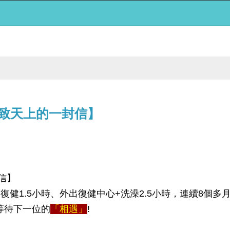
~致天上的一封信】
信】
復健1.5小時、外出復健中心+洗澡2.5小時，連續8個多
等待下一位的
「相遇」
!