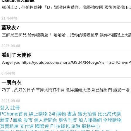
C囉濃眉大眼版
橋係土D，但係夠傳神 「D」辦證好失禮咩。我堅強復國 國復強堅我 https://youtube
【華哥哥的陽光補給站】-(痞客邦)
21 小時前
【華哥哥的陽光補給站】-(PC home)
藍玫友7
三師兄三師兄 給你糖葫蘆！ 哈哈哈，把你的嘴糊起來 讓你不能跟上天
【華哥哥的陽光補給站】-(Mobile01)
2026-08-08
在大哥出院，到申請外藉看護之間的空窗期十天，周
看到了天使你
每天先幫大哥洗澡，再帶到房間床上，做一些肢關、
Angel you https://youtube.com/shorts/G9B4XR4ovgs?is=TzCHOnvmP
每天這個時段，就是我想各種辦法，讓大哥開心笑的
6 小時前
成功時，大哥就笑得很開心。
一襲白衣
失敗時，大哥就很苦腦地看著我，有點被我打敗的感覺
巧了，約好的日子 車庫大門打不開 急得滿頭大漢 妳已經出門 虛驚一
我們之間的距離，就在這種笑容與笑不出來的無奈中
2026-08-08
登入
註冊
PChome首頁
線上購物
24h購物
書店
露天拍賣
比比昂代購
新聞
/
氣象
股市
個人新聞台
廣告刊登
加入聯播網
全球購物
十天過後，外藉看護初入場。
買賣租屋
支付連
國際連
Pi 拍錢包
旅遊
服務中心