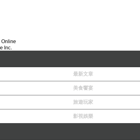
外藉看護是完全沒經驗，讓我實際操作、示範教學，讓外
、開心笑出來時的互動
。
 Online
一下，或外出購物，精神上放鬆一下。
 Inc.
最新文章
美食饗宴
旅遊玩家
影視娛樂