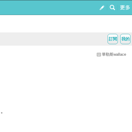
訂閱
我的
華勒斯wallace
月。