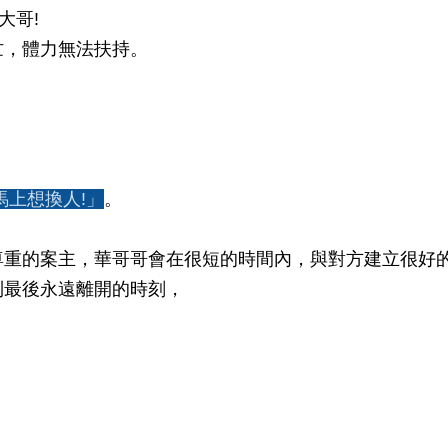
大哥!
忙，體力無法扶持。
，
馬上想換人!」
。
尊重的案主，華哥哥會在很短的時間內，與對方建立很好
到最後永遠離開的時刻，