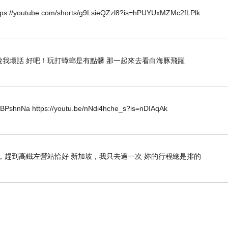
.com/shorts/g9LsieQZzl8?is=hPUYUxMZMc2fLPlk
說我壞話 好吧！玩打蟑螂是有點髒 那一起來去看白海豚飛躍
一到周五，每天都是我陪伴大哥的時間。
肌肉運動，大哥在醫院躺太久了。
BPshnNa https://youtu.be/nNdi4hche_s?is=nDIAqAk
時段。
，非常無奈，哈哈哈!
場，趕到高鐵左營站恰好 新加坡，我只去過一次 妳的行程總是排的
，漸漸拉近。