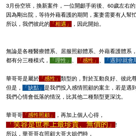
3月份空班，換新案件，一位開顱手術後、60歲左右的
因為剛出院，等待外藉看護的期間，案妻需要有人幫
所以，我們彼此的
「相遇」
，因此開始。
無論是各種醫療體系、居服照顧體系、外藉看護體系
都有分三種模式，
「理性」
、
「感性」
、
「遇到!就會
華哥哥是屬於
「感性」
類型的，對於互動良好、彼此
但是，
「缺點」
是我們投入感情照顧的案主，若是遇
我們心情會低落的情況，比其他二種類型更深沈。
華哥哥
「感性照顧」
，再加上個人心得，
「笑容是世界上最珍貴、無價的」
!
所以，華哥哥在照顧大哥大姐們時，