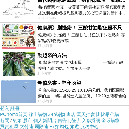
當代藝術家盧嵐新：我們都戴著一張臉，可真正的自己，總藏在那些被塗抹、被覆蓋的痕跡裡
是
「全發」
、
「部份發」
、
「完全不發」
!
🎭 假面與本真：被覆蓋下的靈魂真容 當代藝術家
盧嵐新在此幅極具戲劇張力與心理深度的新作中，
周六上班，到底有沒有AA09，公司不一定會讓照服
2026-08-05
運用質感豐富的紙材肌理、墨痕與大膽的
知道。
健康網》別怪錯！ 三酸甘油脂狂飆不只吃肥肉 專家點名1物更該戒
「自由決
健康網》別怪錯！ 三酸甘油脂狂飆不只吃肥肉 專
因為，長照規則裡，AA碼由各長照單位
家點名1物更該戒
定怎麼發」
。
17 小時前
https://health.ltn.com.tw/article/breakingnews/55
動起來的方法
所以，有些單位，根本不敢讓照服知道有沒有AA
動起來的方法 文/林玉鳳 上一篇說到靜
養夠了就要動。可很多人一聽
碼。
1 小時前
希伯來書 - 堅守盼望
希伯來書10:19-10:25 10:19弟兄們、我們既因耶
穌的血、得以坦然進入至聖所、 10:20是藉着他給
我個人遇到好幾次，居督問我周六有案，要不要接?
13 小時前
我們開了一條又新又活的路從幔子經過
我都同意接。
登入
註冊
PChome首頁
結果，居督後續跟我說，個管沒核過(AA09)，就沒
線上購物
24h購物
書店
露天拍賣
比比昂代購
新聞
/
氣象
股市
個人新聞台
廣告刊登
加入聯播網
全球購物
排班了。
買賣租屋
支付連
國際連
Pi 拍錢包
旅遊
服務中心