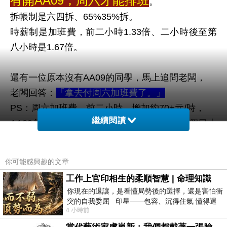
有開AA09，周六才能排班
。
拆帳制是六四拆、65%35%拆。
時薪制是加班費，前二小時1.33倍、二小時後至第
八小時是1.67倍。
還有一位原本沒有AA09的同學，馬上追問老闆，
老闆回答：
「拿去付周六加班費了。」
PS：周六加班費，前二小時，增加約70+元/時，
繼續閱讀
AA09每個個案，每個周六，一天有770元例假日上
班獎金，
用最低的六四拆，照服可分得462元。
你可能感興趣的文章
工作上官印相生的柔順智慧 | 命理知識
由以上二佰位同學留言分享得知，
你現在的退讓，是看懂局勢後的選擇，還是害怕衝
周六上班確實有
「AA09」
!
突的自我委屈 印星——包容、沉得住氣 懂得退
4 小時前
一步觀察，不會
問題是你服務的單位，