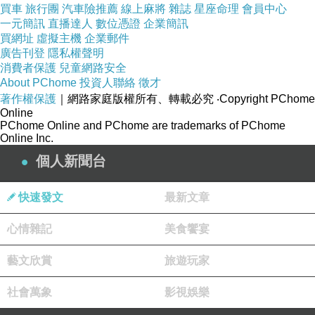
要開AA09應該蠻嚴格的。
買車
旅行團
汽車險推薦
線上麻將
雜誌
星座命理
會員中心
一元簡訊
直播達人
數位憑證
企業簡訊
買網址
虛擬主機
企業郵件
廣告刊登
隱私權聲明
消費者保護
兒童網路安全
市面上九成以上的「營利」公司，
About PChome
投資人聯絡
徵才
就要看公司老闆，
著作權保護
｜網路家庭版權所有、轉載必究
‧Copyright PChome
「想」給你看多少「內容」。
Online
PChome Online and PChome are trademarks of PChome
「不想」給你看多少「內容」。
Online Inc.
公司想增加更多「營利」，
個人新聞台
在上級發下來的「錢」，
是固定的情況下，
快速發文
最新文章
您覺得增加更多的「營利」!
心情雜記
美食饗宴
從那來??
藝文欣賞
旅遊玩家
社會萬象
影視娛樂
我之前被坑慘，已經離職的第一個照服公司，