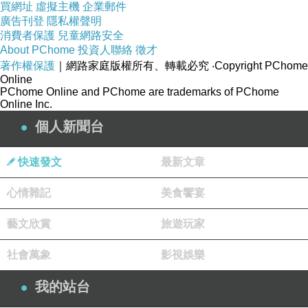
「才做二十分鐘的家務，就想離開，
買網址
虛擬主機
企業郵件
我雖然是低收入戶，
廣告刊登
隱私權聲明
消費者保護
兒童網路安全
但也不能對不起政府，要妳來服務我，
About PChome
投資人聯絡
徵才
我之前是一名老師，最遵守本分了，
著作權保護
｜網路家庭版權所有、轉載必究
‧Copyright PChome
居服就是奴隸⋯」
Online
PChome Online and PChome are trademarks of PChome
Online Inc.
個人新聞台
快速發文
最新文章
天啊
這像是生病的人嗎？
心情雜記
美食饗宴
一點都不虛弱餒？我也真的只好在做了十分鐘⋯
藝文欣賞
旅遊玩家
要走了，要我
把垃圾六包帶走
～
我整個摩托車踏板滿載而歸
社會萬象
影視娛樂
我的站台