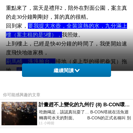
重點來了，當天是禮拜2，陪外在對面公園，案主真
的走30分鐘剛剛好，算的真的很精。
回到家，
要我提大水壺，全裝滾熱的水，九分滿上
樓（案主租的是5樓），
我照做。
上到樓上，已經是快40分鐘的時間了，我便開始速
度飛快地做家務，
刷馬桶、洗洗臉台、
掃地（桌上型的掃把畚箕）拖
地、
擦桌子
⋯等。
繼續閱讀
而做一個地方，案主就跟我走到那，
一直那裡還沒乾淨、這裡還不乾淨，
就連沒走到的
你可能感興趣的文章
地方，都要我刷洗。
計畫趕不上變化的九州行 (8) B-CON環球塔
吃飽喝足，該認真玩耍了… B-CON塔就在活魚迴
轉壽司水天的對面。 B-CON的正式名稱叫 別
一間小套房，
11 小時前
我拖地!要拖到五遍換水。