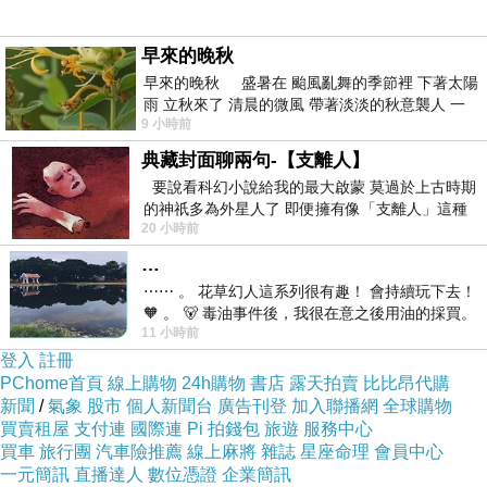
馬桶!!要刷到最底層的部分，不能有一點點的污垢，
早來的晚秋
刷洗馬桶好，還要擦乾淨馬桶。
早來的晚秋 盛暑在 颱風亂舞的季節裡 下著太陽
洗臉盆!!竟然叫我，噴洗馬桶用的清潔劑，在用洗馬
雨 立秋來了 清晨的微風 帶著淡淡的秋意襲人 一
9 小時前
下子 又被赤
桶的刷子去刷。
典藏封面聊兩句-【支離人】
我說這樣危險，洗臉會傷害皮膚。
要說看科幻小說給我的最大啟蒙 莫過於上古時期
當然，我沒有照做，案主氣急敗壞，從我手上搶過
的神祇多為外星人了 即便擁有像「支離人」這種
刷子，自己到馬桶清潔劑，在洗臉盆裡在那猛刷。
20 小時前
驚世駭俗的神通法門 也未必讀
明明洗臉盆，真的已經乾淨到一個不行，她就是說
…
不乾淨。
⋯⋯ 。 花草幻人這系列很有趣！ 會持續玩下去！
🧡 。 🐻 毒油事件後，我很在意之後用油的採買。
當然遇多的我，也是見怪不怪了。
11 小時前
前天購買了我之前就很愛
登入
註冊
PChome首頁
線上購物
24h購物
書店
露天拍賣
比比昂代購
新聞
/
氣象
股市
個人新聞台
廣告刊登
加入聯播網
全球購物
我做到一小時，到去寫服務紀錄單。
買賣租屋
支付連
國際連
Pi 拍錢包
旅遊
服務中心
買車
旅行團
汽車險推薦
線上麻將
雜誌
星座命理
會員中心
案主大聲的罵說：
一元簡訊
直播達人
數位憑證
企業簡訊