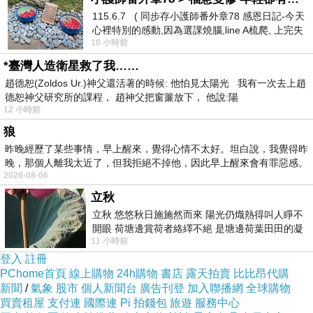
115.6.7 ( 同步存小護師番外章78 感恩日記-今天
而根據我個人所看到的現實世界裡，這種背著黑
心裡特別的感動,因為選課燒腦,line A梳爬, 上完失
歷史卻沒有人敢告發的霸凌者，比比皆是，他們
10 小時前
智課的她,特來傾
的確過著這種人生。
*臺灣人造衛星救了我……
而這種人更不會因為自己曾經霸凌過別人而感到
趙德恕(Zoldos Ur.)神父還活著的時候: 他怕見太陽光 我有一次去上趙
德恕神父研究所的課程， 趙神父把窗簾放下， 他說:陽
羞愧，有些更噁心的甚至覺得那些被他們欺負、
12 小時前
霸凌的同學是他們活該！或霸凌他人才顯得自己
狼
厲害的心態。
昨晚經歷了某些事情，早上醒來，覺得心情不太好。坦白說，我覺得昨
晚，那個人離我太近了，但我拒絕不掉他，因此早上醒來會有罪惡感。
所以我想說的是。。。
2026-08-06
以上的事件，不管是造假或霸凌同學
立秋
今天是因為有人舉發，事情暴了光，才讓他們最
立秋 悠悠秋日施施然而來 陽光仍熾熱得叫人睜不
開眼 荷塘邊賞荷者絡繹不絕 是塘邊荷葉田田的凝
終為他們的行為負責。
11 小時前
望 風中飄逸的是映日荷花別樣紅
但現實生活中，那些沒有被揭發的人
登入
註冊
PChome首頁
線上購物
24h購物
書店
露天拍賣
比比昂代購
他們還會繼續帶著他們的假面、帶著他們的光
新聞
/
氣象
股市
個人新聞台
廣告刊登
加入聯播網
全球購物
環，繼續過他們的風光日子。
買賣租屋
支付連
國際連
Pi 拍錢包
旅遊
服務中心