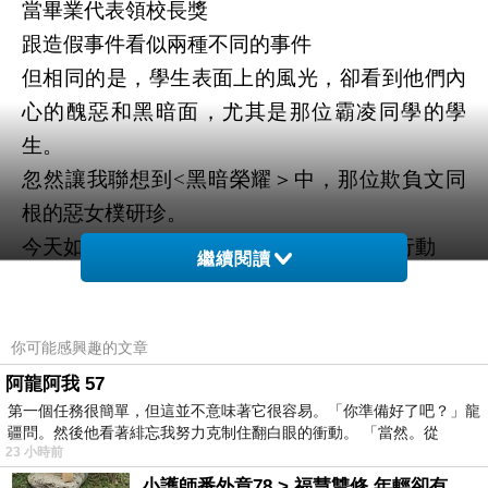
當畢業代表領校長獎
跟造假事件看似兩種不同的事件
但相同的是，學生表面上的風光，卻看到他們內
心的醜惡和黑暗面，尤其是那位霸凌同學的學
生。
忽然讓我聯想到<黑暗榮耀＞中，那位欺負文同
根的惡女樸研珍。
今天如果不是文同根夠強大進行她的報復行動
繼續閱讀
說真的，樸研珍就是人生勝利族：有個快樂家
庭、有一位有錢又帥的老公、可愛的女兒、有空
就去買名牌喝下午茶、住豪宅同時又有花不完的
你可能感興趣的文章
錢。
阿龍阿我 57
第一個任務很簡單，但這並不意味著它很容易。「你準備好了吧？」龍
也許你會覺得，這都是演戲而已。
疆問。然後他看著緋忘我努力克制住翻白眼的衝動。 「當然。從
但聽說＜黑＞是改編自真實事件（聽說，若不是
23 小時前
不要罵我ＸＤ)
小護師番外章78 > 福慧雙修 年輕卻有個老靈魂 ㄑ金剛經〉podcast