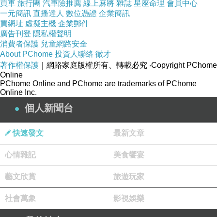
買車
旅行團
汽車險推薦
線上麻將
雜誌
星座命理
會員中心
這就是現實社會中殘酷的一面
一元簡訊
直播達人
數位憑證
企業簡訊
買網址
虛擬主機
企業郵件
廣告刊登
隱私權聲明
消費者保護
兒童網路安全
About PChome
投資人聯絡
徵才
著作權保護
｜網路家庭版權所有、轉載必究
‧Copyright PChome
Online
PChome Online and PChome are trademarks of PChome
Online Inc.
個人新聞台
快速發文
最新文章
心情雜記
美食饗宴
藝文欣賞
旅遊玩家
社會萬象
影視娛樂