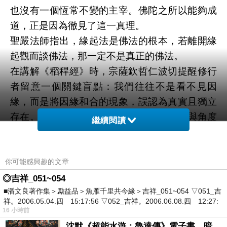
也沒有一個恆常不變的主宰。佛陀之所以能夠成
道，正是因為徹見了這一真理。
聖嚴法師指出，
緣起法
是佛法的根本，若離開緣
起觀而談佛法，那一定不是真正的佛法。
在講解《稻稈經》時，宗薩欽哲仁波切提醒修行
者留意一個關鍵盲點：
我們往往不是看不見因
緣，而是將因緣和合的現象，誤認為真實且獨立
存在。
他以彩虹為喻指出，當水氣、陽光與角度
繼續閱讀
因緣具足時，彩虹清楚顯現；我們欣賞它，卻不
會想將它割下一塊帶走，因為我們知道彩虹並非
實體。
眾生之所以感到焦慮、不安與痛苦，是因
你可能感興趣的文章
為對現象產了「實有」的錯誤認知。
◎吉祥_051~054
■潘文良著作集＞勵益品＞魚雁千里共今緣＞吉祥_051~054 ▽051_吉
《稻稈經》所要破除的，正是我們對生命與世界
祥。2006.05.04.四 15:17:56 ▽052_吉祥。2006.06.08.四 12:27:
的誤解。若將因緣和合的身心現象，誤認為有一
16 小時前
個恆常不變、能主宰一切的「我」存在，對自
沈默《超能水滸：魯達傳》電子書，暗黑宇宙新章，一一五年八月璀璨上架！