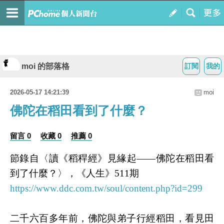
moi 的部落格
訂閱
我的
2026-05-17 14:21:39
moi
佛陀在稻田看到了什麼？
留言 0
收藏 0
推薦 0
節錄自〈讀《稻稈經》見緣起
——
佛陀在稻田看
到了什麼？〉，《人生》
511
期
https://www.ddc.com.tw/soul/content.php?id=299
二千六百多年前，佛陀與弟子行經稻田，看見田