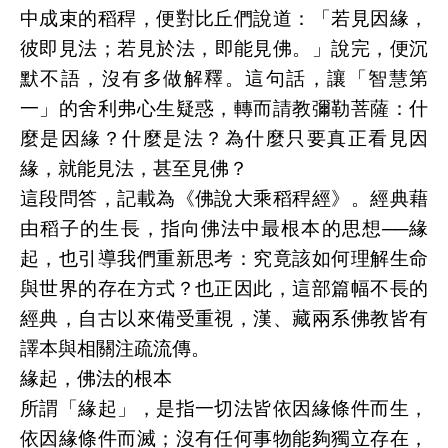
中成束的稻稈，便對比丘們說道：「若見因緣，
彼即見法；若見於法，即能見佛。」說完，便沉
默不語，沒有多做解釋。這句話，讓「智慧第
一」的舍利弗心生疑惑，轉而請教彌勒菩薩：什
麼是因緣？什麼是法？為什麼只要真正看見因
緣，就能見法，甚至見佛？
這段問答，記載為《佛說大乘稻稈經》。經典藉
由稻子的生長，指向佛法中最根本的思想──緣
起，也引導我們重新思考：究竟該如何理解生命
與世界的存在方式？也正因此，這部篇幅不長的
經典，自古以來備受重視，漢、藏兩系佛教皆有
譯本與相關注疏流傳。
緣起，佛法的根本
所謂「緣起」，是指一切法皆依因緣條件而生，
依因緣條件而滅；沒有任何事物能夠獨立存在，