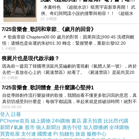
我、對他人、對境界的執取便隨之而生，煩惱也
本書特色 《超能水滸》暗黑宇宙新章再開！ 武
俠、奇幻與間諜小說的撞擊與相容！！ 《超能水
在這樣的執取中不斷相續。若未加覺察，很容易
22 小時前
滸》系列第四部
「自我感覺良好」，將成就歸功於「我」的能
7/25音樂會_歌詞和章節_《歲月的回音》
力，無形中加深我執；而我執愈深，離解脫也就
📌 歌曲章節 Chapters00:00​ 歲月的對答：因果與流沙00:45​ 洗禮與醒
悟：遺憾也是命運的朱砂01:30​ 轉念：緊握雙拳，重新出發02:20
愈遠。
1 小時前
長年弘講《稻稈經》的果徹法師，將這部經的生
喪屍片也是現代啟示錄？
活實踐歸結為八個字：
「隨緣盡力，無所執
因為前一篇寫了韓國導演延尚昊編劇的電視劇《氣體人第一號》，終於
著。
」法師指出，
了解萬事萬物皆是緣起性空，
去把一直放在心上的《屍速禁區》給看了。 《屍速禁區》是延尚昊20
20 小時前
因此不必執著結果的好壞；但也因為一切依緣而
7/25音樂會_歌詞體會_是什麼讓心堅持1
生，更需要在當下盡力而為。
盡力之後，放下結
自從導師創作流行樂旋律的歌後，我開始看不懂更多歌詞寫的意思，真
果，讓生命在因緣流動之中繼續提昇，這正是將
真切切感受到什麼是：每個字都認識，串起來就是抓破頭時間！絕對不
2026-08-09
緣起智慧落實於生活的具體方式。
登入
註冊
PChome首頁
線上購物
24h購物
書店
露天拍賣
比比昂代購
新聞
/
氣象
股市
個人新聞台
廣告刊登
加入聯播網
全球購物
買賣租屋
支付連
國際連
Pi 拍錢包
旅遊
服務中心