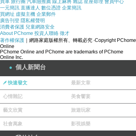
買車
旅行團
汽車險推薦
線上麻將
雜誌
星座命理
會員中心
一元簡訊
直播達人
數位憑證
企業簡訊
《人間世》
上一篇：
買網址
虛擬主機
企業郵件
走路禪 ──讓走路成為心靈的減壓法
下一篇：
廣告刊登
隱私權聲明
消費者保護
兒童網路安全
About PChome
投資人聯絡
徵才
著作權保護
｜網路家庭版權所有、轉載必究
‧Copyright PChome
Online
PChome Online and PChome are trademarks of PChome
Online Inc.
個人新聞台
快速發文
最新文章
心情雜記
美食饗宴
藝文欣賞
旅遊玩家
社會萬象
影視娛樂