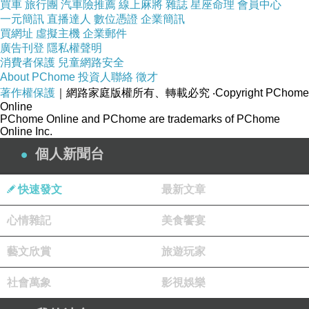
買車
旅行團
汽車險推薦
線上麻將
雜誌
星座命理
會員中心
整理最近--林子玄👍精彩10部，＜命理知識＞懶人包👏👏
一元簡訊
直播達人
數位憑證
企業簡訊
買網址
虛擬主機
企業郵件
https://reurl.cc/KroXWM
廣告刊登
隱私權聲明
消費者保護
兒童網路安全
About PChome
投資人聯絡
徵才
著作權保護
｜網路家庭版權所有、轉載必究
‧Copyright PChome
🔥八字流年流月班已開班，詳看課程內容
Online
https://reurl.cc/WxVoLZ
PChome Online and PChome are trademarks of PChome
Online Inc.
個人新聞台
🌱服務項目：
八字流年月課程
 八字算命
風水問題
六爻占卜
取名改名
七脈輪淨化療癒
快速發文
最新文章
心情雜記
美食饗宴
❤️林子玄老師
預約請點我 
https://reurl.cc/RYZ1Or
藝文欣賞
旅遊玩家
⇢LINE：vivian0407888
⇢微信：vivian040788
社會萬象
影視娛樂