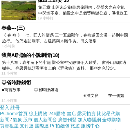
攝政王追妻 10
當一個人的心安定了，智慧自然會出現；當情緒平穩了，運勢
第五章 山河未定御書房偏殿內，熒瑩火光在空氣
也會慢慢穩定下來
中閃爍不定。偏殿之中是個暫時辦公處，供攝政王
19 小時前
於皇宮內廷裡處理公務已然很多年。房內
夏至最大的修行，不是向外爭取什麼，而是在陽氣最旺的時
春燕---(三)
候，依然能夠保持內心的清明與平靜
《 春 燕 》 七、匠人的價碼 三十五歲那年，春燕邀田文溪一起到中國
旅行。 他們走訪廟宇、古建築與木雕作坊。田文溪常
3 小時前
因為真正的好運，往往來自一顆安定的心
我與AI討論的小說劇情(18)
第十八章：袁年留下的牢籠 辦公室裡安靜得令人難受。 窗外山風吹過
樹林。 堯禹舜低頭看著桌上的《群俠錄》資料。 那些角色設定。
11 小時前
┏━━😎林子玄說命理 ━    ━┓
玄粉YOUTOBE影片：
https://reurl.cc/37Mna0
◎省時賺錢術
玄粉FB臉書：
https://reurl.cc/ZjoknM
■寓言故事 ◎省時賺錢術
⊕潘文良 在一個繁
┗━━━━━━━━━━━━━┛
14 小時前
華的商業街上，有兩家傳統
登入
註冊
整理最近--林子玄👍精彩10部，＜八字案例＞懶人包👏👏
PChome首頁
線上購物
24h購物
書店
露天拍賣
比比昂代購
新聞
/
氣象
股市
個人新聞台
廣告刊登
加入聯播網
全球購物
https://reurl.cc/NA6Ak9
買賣租屋
支付連
國際連
Pi 拍錢包
旅遊
服務中心