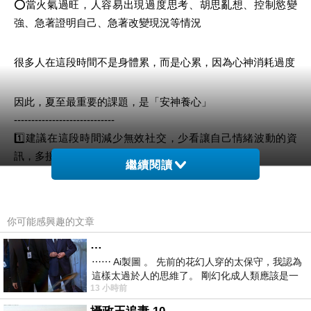
⭕當火氣過旺，人容易出現過度思考、胡思亂想、控制慾變
強、急著證明自己、急著改變現況等情況
很多人在這段時間不是身體累，而是心累，因為心神消耗過度
因此，夏至最重要的課題，是「安神養心」
-----------------------------
1️⃣建議在這段時間減少無效社交，少看讓自己情緒波動的資
訊，多接觸大自然，讓心慢慢沉澱下來
繼續閱讀
2️⃣遇到不順心的事情，不必急著反應，也不要急著做重大決
定，很多情緒只是節氣能量帶來的暫時波動，不一定是真實的
你可能感興趣的文章
問題
…
⋯⋯ Ai製圖 。 先前的花幻人穿的太保守，我認為
這個節氣的養生：「夏至養心，勝過補運」
這樣太過於人的思維了。 剛幻化成人類應該是一
13 小時前
絲不掛吧？ 當然這樣是創不出