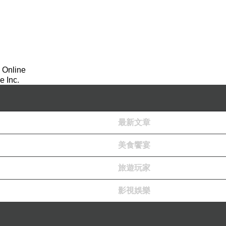
 Online
 Inc.
最新文章
美食饗宴
旅遊玩家
影視娛樂