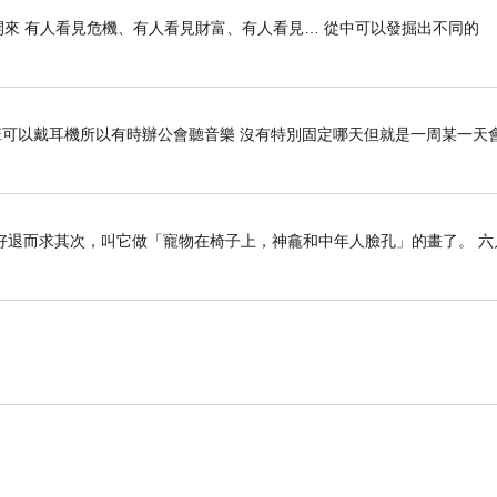
來 有人看見危機、有人看見財富、有人看見… 從中可以發掘出不同的
班可以戴耳機所以有時辦公會聽音樂 沒有特別固定哪天但就是一周某一天會
只好退而求其次，叫它做「寵物在椅子上，神龕和中年人臉孔」的畫了。 六