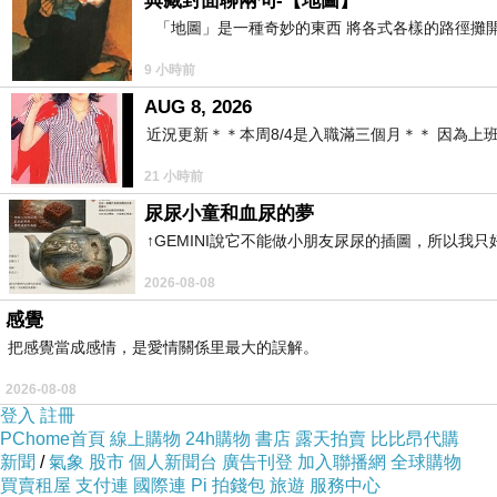
典藏封面聊兩句-【地圖】
「地圖」是一種奇妙的東西 將各式各樣的路徑攤開
9 小時前
AUG 8, 2026
近況更新＊＊本周8/4是入職滿三個月＊＊ 因為上
21 小時前
尿尿小童和血尿的夢
↑GEMINI說它不能做小朋友尿尿的插圖，所以我
2026-08-08
感覺
劫財人 的黑暗面
把感覺當成感情，是愛情關係里最大的誤解。
是不願意輸給任何人
2026-08-08
登入
註冊
劫財 代表競爭、自主、膽識與行動力
PChome首頁
線上購物
24h購物
書店
露天拍賣
比比昂代購
新聞
/
氣象
股市
個人新聞台
廣告刊登
加入聯播網
全球購物
買賣租屋
支付連
國際連
Pi 拍錢包
旅遊
服務中心
不喜歡被安排，也不喜歡受人控制，更不喜歡被看低