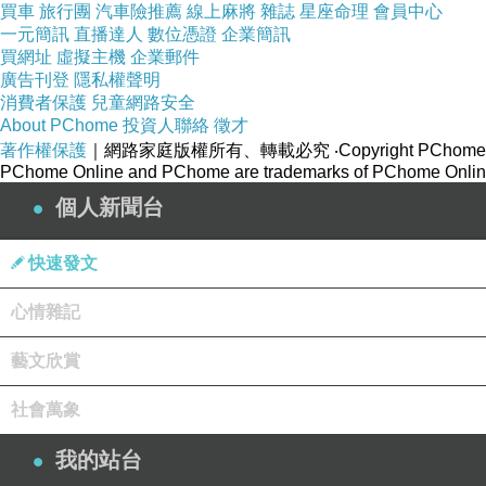
買車
旅行團
汽車險推薦
線上麻將
雜誌
星座命理
會員中心
一元簡訊
直播達人
數位憑證
企業簡訊
看朋友升遷了，想知道自己差在哪裡
買網址
虛擬主機
企業郵件
廣告刊登
隱私權聲明
看別人生意做大了，忍不住拿自己比較
消費者保護
兒童網路安全
About PChome
投資人聯絡
徵才
即使表面祝福，內心仍會泛起一絲不服輸
著作權保護
｜網路家庭版權所有、轉載必究
‧Copyright PChome
PChome Online and PChome are trademarks of PChome Online
個人新聞台
你呀！很想證明自己不比任何人差
快速發文
明明需要幫助，卻習慣自己扛
心情雜記
因為在認知裡，示弱容易被看輕，退讓容易被踩過界
藝文欣賞
暗黑是，過度相信自己
社會萬象
別人的建議聽得進去不多，自己的判斷優先擺在前面
我的站台