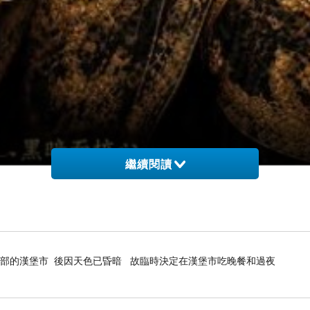
繼續閱讀
部的漢堡市 後因天色已昏暗 故臨時決定在漢堡市吃晚餐和過夜