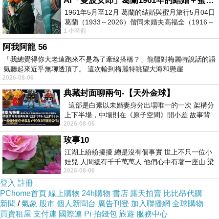
AI「曼波女郎」葛蘭1961年的結婚＋蜜月旅行 #戀上老電影 #葛蘭 #粟子
1961年5月至12月 葛蘭的結婚與蜜月旅行5月04日
-------------------------
葛蘭（1933～2026）偕同未婚夫高福全（1916～
1 小時前
2004）乘郵輪赴倫敦6月15日於英國倫敦St.S
每個十神都有黑暗面（也可以說天生的缺點），你要了解你的
阿我阿龍 56
缺點，不要它影響你的思考和做事方式
「我總覺得你大老遠跑來不是為了牽線搭橋？」龍疆對梅麗特說話的語
氣聽起來近乎無聊透頂了。 這次輪到梅麗特眺望大海和懸崖
2026-08-06
食神人，以八字的本命去看（你天生的優缺點）
典藏封面聊兩句-【天外金球】
這部是白素以未婚妻身分出場唯一的一次 架構分
上下半場，中場則在《原子空間》開小差 故事背
2026-08-06
景影射西藏境外流亡 地下組織
┏━━😎林子玄說命理 ━    ━┓
玫事10
玄粉YOUTOBE影片：
https://reurl.cc/37Mna0
江湖上紛紛擾擾 總是沒有個事實 世上不只一位小
玄粉FB臉書：
https://reurl.cc/ZjoknM
娃兒 人間總有千千萬萬人 他們心中有著一座山 梁
┗━━━━━━━━━━━━━┛
2026-08-06
山佛山泰華衡恆嵩 一山之高
登入
註冊
PChome首頁
整理最近--林子玄👍精彩10部，＜八字案例＞懶人包👏👏
線上購物
24h購物
書店
露天拍賣
比比昂代購
新聞
/
氣象
股市
個人新聞台
廣告刊登
加入聯播網
全球購物
https://reurl.cc/NA6Ak9
買賣租屋
支付連
國際連
Pi 拍錢包
旅遊
服務中心