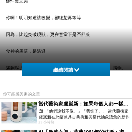
條件更完美
你啊！明明知道該改變，卻總想再等等
因為，比起突破現狀，更在意當下是否舒服
食神的黑暗，是逃避
遇到壓力時，不一定正面處理，而是透過美食、娛樂、購物、
繼續閱讀
睡眠或興趣，把注意力轉移到讓自己舒服的地方
要注意的是，追求快樂的同時，也要學會在不舒服的時候依然
你可能感興趣的文章
前進
當代藝術家盧嵐新：如果每個人都一樣，這世界該有多無聊？
🏛️ 「他們說我不像。」「我笑了。」 當代藝術家
當不那麼看重生活裡的享受，即使面對現實的壓力，依然能保
盧嵐新在此幅兼具古典典雅與當代抽象語彙的新作
23 小時前
中，以沈靜的藍色空間為背景，描繪了
有行動力與創造力