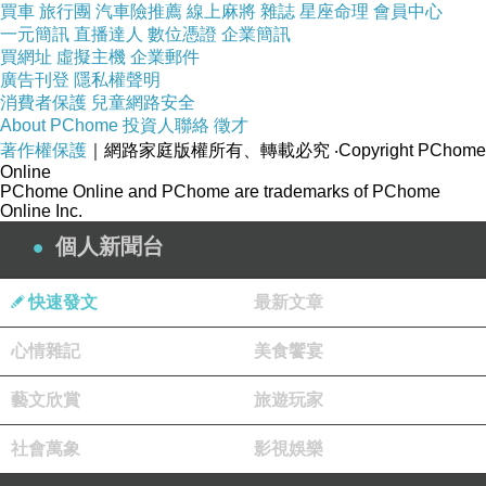
買車
旅行團
汽車險推薦
線上麻將
雜誌
星座命理
會員中心
整理最近--林子玄👍精彩10部，＜命理知識＞懶人包👏👏
一元簡訊
直播達人
數位憑證
企業簡訊
買網址
虛擬主機
企業郵件
https://reurl.cc/KroXWM
廣告刊登
隱私權聲明
消費者保護
兒童網路安全
About PChome
投資人聯絡
徵才
著作權保護
｜網路家庭版權所有、轉載必究
‧Copyright PChome
🔥八字流年流月班已開班，詳看課程內容
Online
https://reurl.cc/WxVoLZ
PChome Online and PChome are trademarks of PChome
Online Inc.
個人新聞台
🌱服務項目：
八字流年月課程
 八字算命
風水問題
六爻占卜
快速發文
取名改名
七脈輪淨化療癒
最新文章
心情雜記
美食饗宴
❤️林子玄老師
預約請點我 
https://reurl.cc/RYZ1Or
藝文欣賞
旅遊玩家
⇢LINE：vivian0407888
社會萬象
影視娛樂
⇢微信：vivian040788