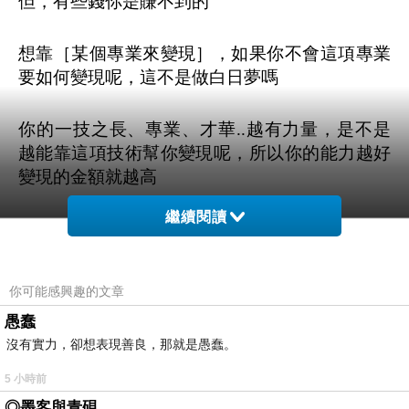
但，有些錢你是賺不到的
想靠［某個專業來變現］，如果你不會這項專業
要如何變現呢，這不是做白日夢嗎
你的一技之長、專業、才華..越有力量，是不是
越能靠這項技術幫你變現呢，所以你的能力越好
變現的金額就越高
繼續閱讀
有誰賺錢，不是靠本身的專業或技能、才華嗎
要讓［你的變現能力越來越好］，是要將變現的
你可能感興趣的文章
東西做加強、做深入，你的財運才有底蘊、才有
愚蠢
穩穩的靠山啊
沒有實力，卻想表現善良，那就是愚蠢。
我很喜歡一直走在學習路上的人，不止對自己負
5 小時前
責也敢於實踐自己的夢想，不用管別人過得如何
◎墨客與青硯