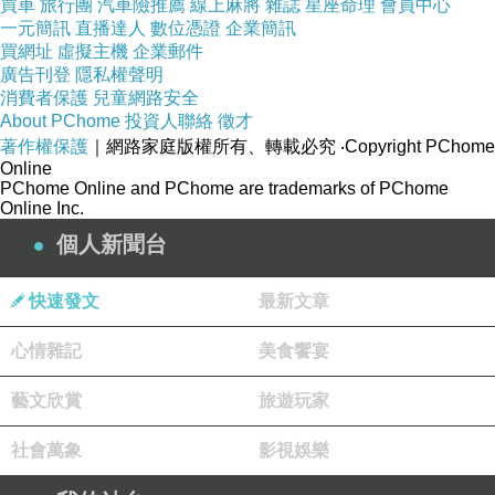
買車
旅行團
汽車險推薦
線上麻將
雜誌
星座命理
會員中心
https://reurl.cc/ZjoknM
一元簡訊
直播達人
數位憑證
企業簡訊
買網址
虛擬主機
企業郵件
整理最近--林子玄👍精彩10部，＜
八字案例
＞懶人包
廣告刊登
隱私權聲明
👏
消費者保護
兒童網路安全
👏
About PChome
投資人聯絡
徵才
https://reurl.cc/NA6Ak9
著作權保護
｜網路家庭版權所有、轉載必究
‧Copyright PChome
Online
PChome Online and PChome are trademarks of PChome
整理最近--林子玄👍精彩10部，＜
命理知識
＞懶人包
👏
Online Inc.
👏
個人新聞台
https://reurl.cc/KroXWM
快速發文
最新文章
❤️林子玄老師
心情雜記
美食饗宴
預約請點我 
https://reurl.cc/RYZ1Or
藝文欣賞
旅遊玩家
⇢LINE：vivian0407888
⇢微信：vivian040788
社會萬象
影視娛樂