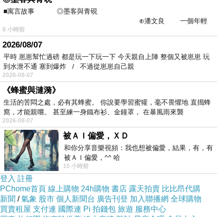
好，學習從來都是向內求的
■寓言故事 ◎墨客與青硯
⊕潘文良 一個年輕
8 小時前
的墨客，在京城的古玩肆裡
如果八字命盤［無食傷或食傷弱者］，對於［求
2026/08/07
財變現的事沒有那麼看重］，會想的很多，但行
平時 崽崽幫忙過磅 都是玩一下玩一下 今天親自上陣 整個又被崽崽 玩
動力很難出的來
到水泄不通 塞到爆炸 / 不過從崽崽自己親
2026-08-07
來自  林子玄說命理 / 
《蜂蜜與漣漪》
2000多部影片隨你看YB
生活的苦悶之處，必有其蜂蜜。 你說要學習蜜獾，毫不畏懼地 直搗蜂
窩，才能親嚐。 甚至練一身鐵布衫、金鐘罩， 在暴風雨來襲
服務項目：八字算命 八字運勢課程 風水問題 六
2026-08-07
爻占卜 取名改名 
被ＡＩ偏愛，ＸＤ
車牌、住家公司門牌磁場問題 脈輪療癒
和你分享音樂視頻：我也想被偏愛，結果，有，有
被ＡＩ偏愛，^^ 哈
15 小時前
👉查看我的YOUTOBE影片
：
登入
註冊
https://reurl.cc/37Mna0
PChome首頁
線上購物
24h購物
書店
露天拍賣
比比昂代購
新聞
/
氣象
股市
個人新聞台
廣告刊登
加入聯播網
全球購物
👉查看我的
臉書ＦＢ文章影片：
買賣租屋
支付連
國際連
Pi 拍錢包
旅遊
服務中心