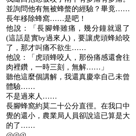
並詢問他有無被蜂螫的經驗？畢竟……
長年移除蜂窩……是吧！
他說：「
長腳蜂雖痛，幾分鐘就退了
(這話是實by過來人)，要讓虎頭蜂給咬
了，那才叫痛不欲生……
他說：「虎頭蜂咬人，那份痛感還會往
肉裡鑽，一時三刻，無解……」
聽他這麼個講解，我還真慶幸自己未曾
體驗……
不是過來人……
長腳蜂窩約莫二十公分直徑。在我口中
覺的還小，
農業局人員卻說這已算是大
的了……
@@@