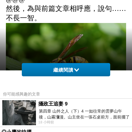
然後，為與前篇文章相呼應，說句……
不長一智。
繼續閱讀
你可能感興趣的文章
攝政王追妻 9
第四章 山外之人（下）4 一如往常的雲夢山午
後，山霧瀰漫。山主坐在一張石桌前方，面前擺了
18 小時前
一盤未下完的棋盤，還有一壺茶與兩只冒