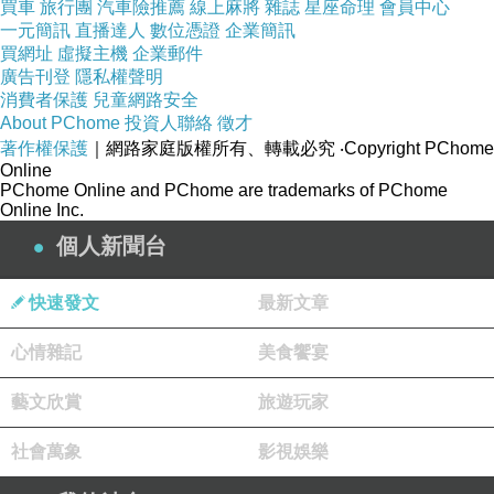
買車
旅行團
汽車險推薦
線上麻將
雜誌
星座命理
會員中心
一元簡訊
直播達人
數位憑證
企業簡訊
買網址
虛擬主機
企業郵件
廣告刊登
隱私權聲明
消費者保護
兒童網路安全
About PChome
投資人聯絡
徵才
著作權保護
｜網路家庭版權所有、轉載必究
‧Copyright PChome
Online
PChome Online and PChome are trademarks of PChome
Online Inc.
個人新聞台
快速發文
最新文章
心情雜記
美食饗宴
藝文欣賞
旅遊玩家
社會萬象
影視娛樂