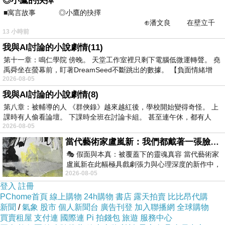
◎小鷹的抉擇
■寓言故事 ◎小鷹的抉擇
⊕潘文良 在壁立千
邂逅黃蜂
上一篇：
13 小時前
仞的懸崖上，有一座遮天蔽
廟前廣場大坦克
下一篇：
我與AI討論的小說劇情(11)
第十一章：鳴仁學院 傍晚。 天堂工作室裡只剩下電腦低微運轉聲。 堯
禹舜坐在螢幕前，盯著DreamSeed不斷跳出的數據。 【負面情緒增
2026-08-05
我與AI討論的小說劇情(8)
第八章：被輔導的人 《群俠錄》越來越紅後，學校開始變得奇怪。 上
課時有人偷看論壇。 下課時全班在討論卡組。 甚至連午休，都有人
2026-08-05
當代藝術家盧嵐新：我們都戴著一張臉，可真正的自己，總藏在那些被塗抹、被覆蓋的痕跡裡
🎭 假面與本真：被覆蓋下的靈魂真容 當代藝術家
盧嵐新在此幅極具戲劇張力與心理深度的新作中，
2026-08-05
運用質感豐富的紙材肌理、墨痕與大膽的
登入
註冊
PChome首頁
線上購物
24h購物
書店
露天拍賣
比比昂代購
新聞
/
氣象
股市
個人新聞台
廣告刊登
加入聯播網
全球購物
買賣租屋
支付連
國際連
Pi 拍錢包
旅遊
服務中心