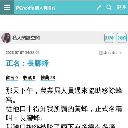
私人閱讀空間
訂閱
我的
2026-07-07 14:32:05
JenniferLiu
正名：長腳蜂
留言 0
收藏 0
推薦 28
那天下午，農業局人員過來協助移除蜂
窩。
從他口中得知我所謂的黃蜂，正式名稱
叫：長腳蜂。
我隨口抱怨被咬了兩下有多痛有多痛。