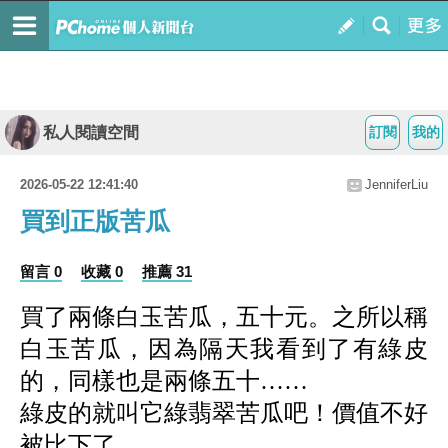
私人閱讀空間
訂閱
我的
2026-05-22 12:41:40
JenniferLiu
買到正版苦瓜
留言 0
收藏 0
推薦 31
買了兩條白玉苦瓜，五十元。之所以稱
白玉苦瓜，因為隔天我看到了有綠皮
的，同樣也是兩條五十……
綠皮的就叫它綠翡翠苦瓜吧！價值不好
被比下了……