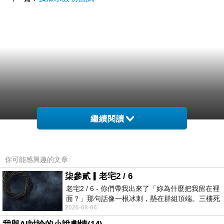
繼續閱讀
你可能感興趣的文章
柒參貳▎老宅2 / 6
老宅2 / 6 - 你們帶我出來了「妳為什麼把我留在裡
面？」那句話像一根冰刺，懸在群組頂端。三樓死
2026-08-06
死盯著照片裡的人。那個人確實站在