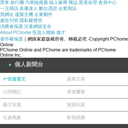
買車
旅行團
汽車險推薦
線上麻將
雜誌
星座命理
會員中心
一元簡訊
直播達人
數位憑證
企業簡訊
買網址
虛擬主機
企業郵件
廣告刊登
隱私權聲明
消費者保護
兒童網路安全
About PChome
投資人聯絡
徵才
著作權保護
｜網路家庭版權所有、轉載必究
‧Copyright PChome
Online
PChome Online and PChome are trademarks of PChome
Online Inc.
個人新聞台
快速發文
最新文章
心情雜記
美食饗宴
藝文欣賞
旅遊玩家
社會萬象
影視娛樂