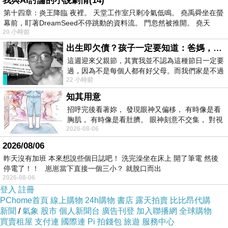
我與AI討論的小說劇情(14)
第十四章：炎王降臨 夜裡。 天堂工作室只剩冷氣低鳴。 堯禹舜坐在螢
幕前，盯著DreamSeed不停跳動的資料流。 門忽然被推開。 堯天
20 小時前
出生即欠債？孩子一定要知道：爸媽，其實我不欠你們
這週迎來父親節，其實我並不認為這種節日一定要
過，因為不是每個人都有好父母。而我們家是不過
22 小時前
節的，平時也沒什麼儀式感，生活趨近冷
知其用意
招呼完後看著妳， 發現眼神又偏移， 有時像是看
胸肌， 有時像是看肚臍。 眼神刻意不交集， 對視
2026-08-06
視線不對齊， 讓我很難不
2026/08/06
昨天沒有加班 本來想說些個日誌吧！ 洗完澡坐在床上 開了筆電 然後
停電了！！ 崽崽當下直接一個三小？ 就脫口而出
2026-08-06
登入
註冊
PChome首頁
線上購物
24h購物
書店
露天拍賣
比比昂代購
新聞
/
氣象
股市
個人新聞台
廣告刊登
加入聯播網
全球購物
買賣租屋
支付連
國際連
Pi 拍錢包
旅遊
服務中心