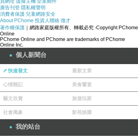
買網址
虛擬主機
企業郵件
廣告刊登
隱私權聲明
消費者保護
兒童網路安全
About PChome
投資人聯絡
徵才
著作權保護
｜網路家庭版權所有、轉載必究
‧Copyright PChome
Online
PChome Online and PChome are trademarks of PChome
Online Inc.
個人新聞台
快速發文
最新文章
心情雜記
美食饗宴
藝文欣賞
旅遊玩家
社會萬象
影視娛樂
我的站台