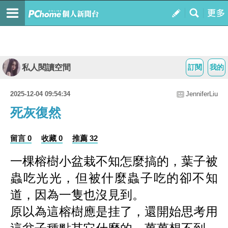
私人閱讀空間
訂閱
我的
2025-12-04 09:54:34
JenniferLiu
死灰復然
留言 0
收藏 0
推薦 32
一棵榕樹小盆栽不知怎麼搞的，葉子被
蟲吃光光，但被什麼蟲子吃的卻不知
道，因為一隻也沒見到。
原以為這榕樹應是挂了，還開始思考用