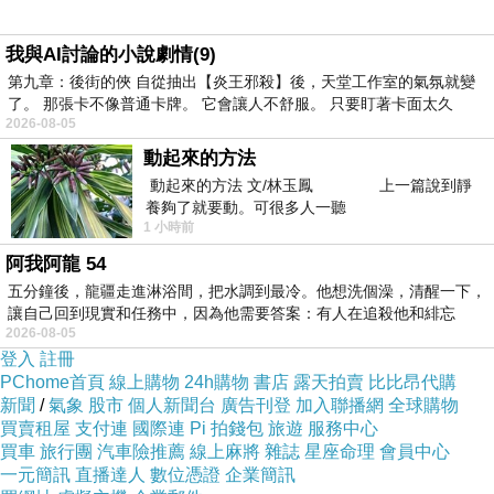
我與AI討論的小說劇情(9)
第九章：後街的俠 自從抽出【炎王邪殺】後，天堂工作室的氣氛就變
了。 那張卡不像普通卡牌。 它會讓人不舒服。 只要盯著卡面太久
2026-08-05
動起來的方法
動起來的方法 文/林玉鳳 上一篇說到靜
養夠了就要動。可很多人一聽
1 小時前
阿我阿龍 54
五分鐘後，龍疆走進淋浴間，把水調到最冷。他想洗個澡，清醒一下，
讓自己回到現實和任務中，因為他需要答案：有人在追殺他和緋忘
2026-08-05
登入
註冊
PChome首頁
線上購物
24h購物
書店
露天拍賣
比比昂代購
新聞
/
氣象
股市
個人新聞台
廣告刊登
加入聯播網
全球購物
買賣租屋
支付連
國際連
Pi 拍錢包
旅遊
服務中心
買車
旅行團
汽車險推薦
線上麻將
雜誌
星座命理
會員中心
一元簡訊
直播達人
數位憑證
企業簡訊