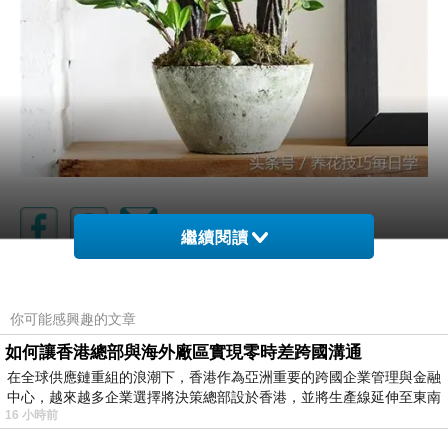
繼續閱讀
芹菜玉米餅大成功
上一篇：
你可能感興趣的文章
種了兩棵小龍柏
下一篇：
如何讓香港總部與海外廠區實現零時差跨國溝通
在全球供應鏈重組的浪潮下，香港作為亞洲重要的跨國企業管理與金融
中心，越來越多企業選擇將決策總部設於香港，並將生產線延伸至東南
16 小時前