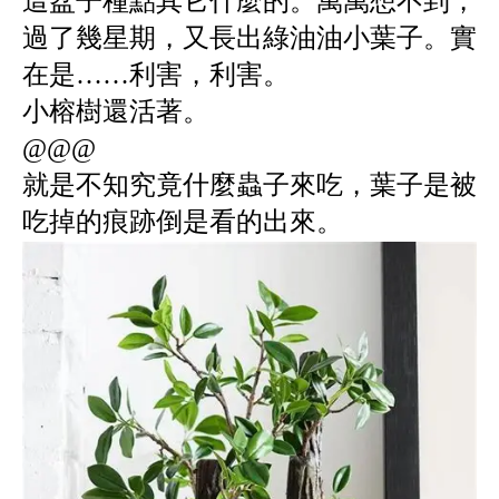
這盆子種點其它什麼的。萬萬想不到，
過了幾星期，又長出綠油油小葉子。實
在是……利害，利害。
小榕樹還活著。
@@@
就是不知究竟什麼蟲子來吃，葉子是被
吃掉的痕跡倒是看的出來。