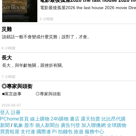
電影最後孤屋2026 the last house 2026 m
電影最後孤屋2026 the last house 2026 movie Directed
3 小時前
災難
說錯話一般不會變成什麼災難；說對了，才會。
8 小時前
長大
長大，與年齡無關，跟挫折有關。
7 小時前
◎專家與頭銜
■寓言故事 ◎專家與頭銜 ⊕潘文良
2026-08-07
登入
註冊
PChome首頁
線上購物
24h購物
書店
露天拍賣
比比昂代購
新聞
/
氣象
股市
個人新聞台
廣告刊登
加入聯播網
全球購物
買賣租屋
支付連
國際連
Pi 拍錢包
旅遊
服務中心