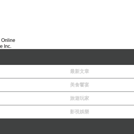
 Online
 Inc.
最新文章
美食饗宴
旅遊玩家
影視娛樂