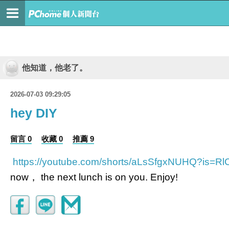
他知道，他老了。
2026-07-03 09:29:05
hey DIY
留言 0
收藏 0
推薦 9
https://youtube.com/shorts/aLsSfgxNUHQ?is=
now， the next lunch is on you. Enjoy!