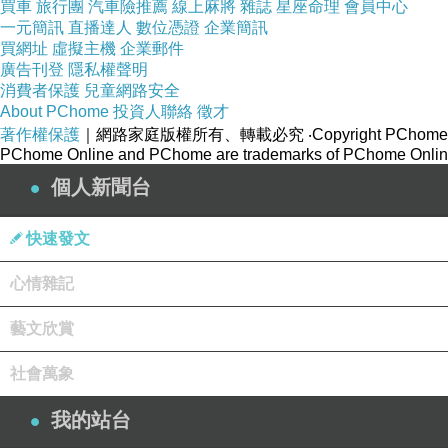
買車
旅行團
汽車險推薦
線上麻將
雜誌
星座命理
會員中心
一元簡訊
直播達人
數位憑證
企業簡訊
買網址
虛擬主機
企業郵件
廣告刊登
隱私權聲明
消費者保護
兒童網路安全
About PChome
投資人聯絡
徵才
著作權保護
｜網路家庭版權所有、轉載必究
‧Copyright PChome
PChome Online and PChome are trademarks of PChome Online
個人新聞台
快速發文
心情雜記
藝文欣賞
社會萬象
我的站台