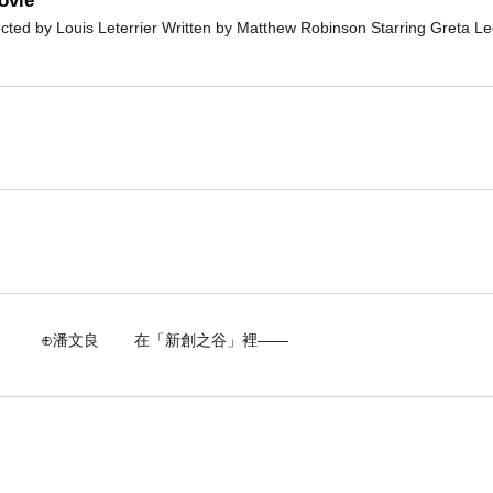
ovie
 by Louis Leterrier Written by Matthew Robinson Starring Greta L
 在「新創之谷」裡——