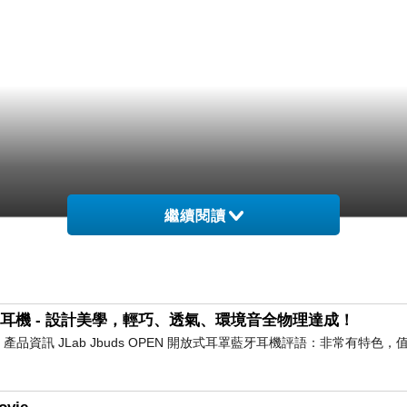
繼續閱讀
耳罩藍牙耳機 - 設計美學，輕巧、透氣、環境音全物理達成！
耳機 產品資訊 JLab Jbuds OPEN 開放式耳罩藍牙耳機評語：非常有特色