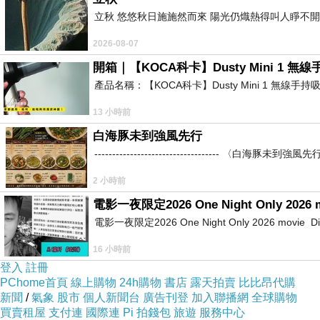
立秋 悠悠秋日施施然而來 陽光仍熾熱得叫人睜不
2026-08-07
開箱｜【KOCA科卡】Dusty Mini 1 無
產品名稱：【KOCA科卡】Dusty Mini 1 無線手
13 小時前
白海豚未到強風先行
----------------------------------
2 小時前
電影一夜限定2026 One Night Only 2026 
電影一夜限定2026 One Night Only 2026 movie Directe
16 小時前
登入
註冊
PChome首頁
線上購物
24h購物
書店
露天拍賣
比比昂代購
新聞
/
氣象
股市
個人新聞台
廣告刊登
加入聯播網
全球購物
買賣租屋
支付連
國際連
Pi 拍錢包
旅遊
服務中心