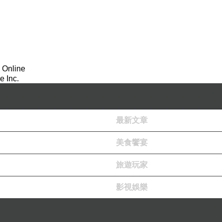
 Online
 Inc.
最新文章
美食饗宴
旅遊玩家
影視娛樂