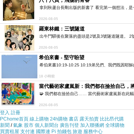
八十八頁，飛揚的青春
拿到秋蘆台長剛出版的新書了 看完第一個想法，
2026-08-05
羅東林鐵：三號隧道
出牛鬥驛後在聚落的盡頭是2號及3號隧道隧道。 
2026-08-05
希伯來書 - 堅守盼望
希伯來書10:19-10:25 10:19弟兄們、我
18 小時前
當代藝術家盧嵐新：我們都在撿拾自己，
🧩 我們都在撿拾自己…… 當代藝術家盧嵐新在
2026-08-05
登入
註冊
PChome首頁
線上購物
24h購物
書店
露天拍賣
比比昂代購
新聞
/
氣象
股市
個人新聞台
廣告刊登
加入聯播網
全球購物
買賣租屋
支付連
國際連
Pi 拍錢包
旅遊
服務中心