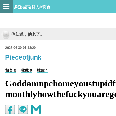
他知道，他老了。
2026-06-30 01:13:20
Pieceofjunk
留言 0
收藏 0
推薦 4
Goddamnpchomeyoustupidfu
moothlyhowthefuckyouarego