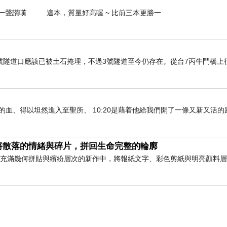
是一聲讚嘆 這本，質量好高喔 ~ 比前三本更勝一
2號隧道口應該已被土石掩埋，不過3號隧道至今仍存在。從台7丙牛鬥橋上
們既因耶穌的血、得以坦然進入至聖所、 10:20是藉着他給我們開了一條又新又活
將散落的情緒與碎片，拼回生命完整的輪廓
此幅充滿幾何拼貼與繽紛層次的新作中，將報紙文字、彩色剪紙與明亮顏料