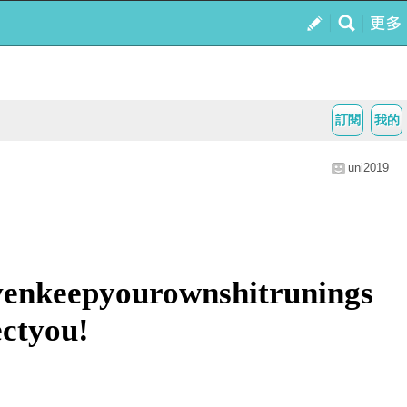
訂閱
我的
uni2019
enkeepyourownshitrunings
ctyou!