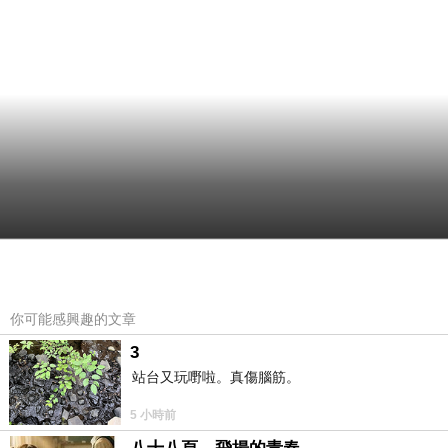
你可能感興趣的文章
3
站台又玩嘢啦。真傷腦筋。
5 小時前