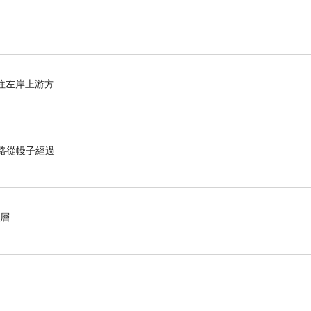
往左岸上游方
的路從幔子經過
層層