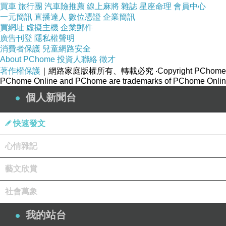
買車
旅行團
汽車險推薦
線上麻將
雜誌
星座命理
會員中心
一元簡訊
直播達人
數位憑證
企業簡訊
買網址
虛擬主機
企業郵件
廣告刊登
隱私權聲明
消費者保護
兒童網路安全
About PChome
投資人聯絡
徵才
著作權保護
｜網路家庭版權所有、轉載必究
‧Copyright PChome
PChome Online and PChome are trademarks of PChome Online
個人新聞台
快速發文
心情雜記
藝文欣賞
社會萬象
我的站台