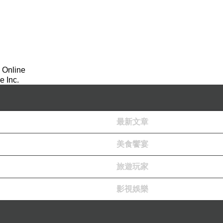
 Online
 Inc.
最新文章
美食饗宴
旅遊玩家
影視娛樂