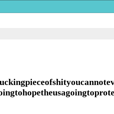
ckingpieceofshityoucannotev
ingtohopetheusagoingtoprote