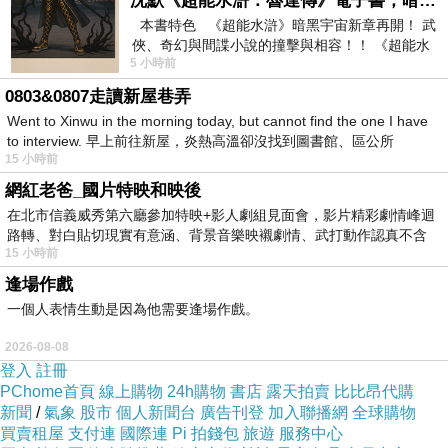
沈默《超能水滸：魯達傳》電子書，暗黑宇宙新章，一一五年八月璀璨上架！
本書特色 《超能水滸》暗黑宇宙新章再開！ 武
俠、奇幻與間諜小說的撞擊與相容！！ 《超能水
5 小時前
滸》系列第四部
0803&0807走讀新屋巷弄
Went to Xinwu in the morning today, but cannot find the one I have
to interview. 早上前往新屋，炎熱高溫卻沒找到圖書館、區公所
15 小時前
網紅老爸_國片特映和映後
在北市信義威秀第六廳參加特映+影人劇組見面會，影片精彩劇情峰迴
路轉、對白貼切現實有意涵、背景音樂映襯劇情、武打動作認真不含
15 小時前
糊、
逢場作戲
一個人表情生動是因為他需要逢場作戲。
2026-08-08
登入
註冊
PChome首頁
線上購物
24h購物
書店
露天拍賣
比比昂代購
新聞
/
氣象
股市
個人新聞台
廣告刊登
加入聯播網
全球購物
買賣租屋
支付連
國際連
Pi 拍錢包
旅遊
服務中心