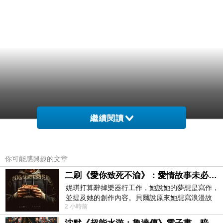
繼續閱讀
你可能感興趣的文章
二刷《愛你致死不渝》：愛情故事未必是浪漫故事
妮琪打算辭掉樂器行工作，她說她的夢想是寫作，
並提及她的創作內容。貝爾說原來她想寫浪漫故
2 小時前
事，妮琪回應：「不是浪漫故事，是愛情