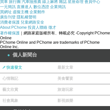
買車
旅行團
汽車險推薦
線上麻將
雜誌
星座命理
會員中心
一元簡訊
直播達人
數位憑證
企業簡訊
買網址
虛擬主機
企業郵件
廣告刊登
隱私權聲明
消費者保護
兒童網路安全
About PChome
投資人聯絡
徵才
著作權保護
｜網路家庭版權所有、轉載必究
‧Copyright PChome
Online
PChome Online and PChome are trademarks of PChome
Online Inc.
個人新聞台
快速發文
最新文章
心情雜記
美食饗宴
藝文欣賞
旅遊玩家
社會萬象
影視娛樂