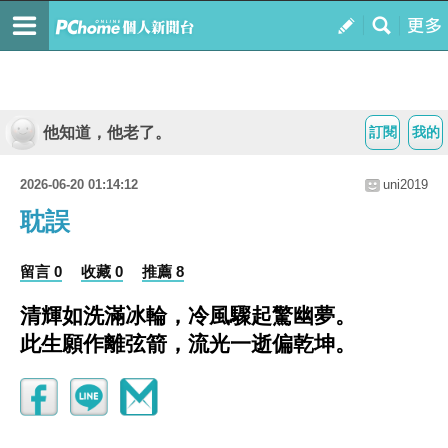
他知道，他老了。
訂閱
我的
2026-06-20 01:14:12
uni2019
耽誤
留言 0
收藏 0
推薦 8
清輝如洗滿冰輪，冷風驟起驚幽夢。
此生願作離弦箭，流光一逝偏乾坤。