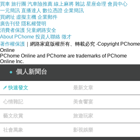
買車
旅行團
汽車險推薦
線上麻將
雜誌
星座命理
會員中心
一元簡訊
直播達人
數位憑證
企業簡訊
買網址
虛擬主機
企業郵件
廣告刊登
隱私權聲明
消費者保護
兒童網路安全
About PChome
投資人聯絡
徵才
著作權保護
｜網路家庭版權所有、轉載必究
‧Copyright PChome
Online
PChome Online and PChome are trademarks of PChome
Online Inc.
個人新聞台
快速發文
最新文章
心情雜記
美食饗宴
藝文欣賞
旅遊玩家
社會萬象
影視娛樂