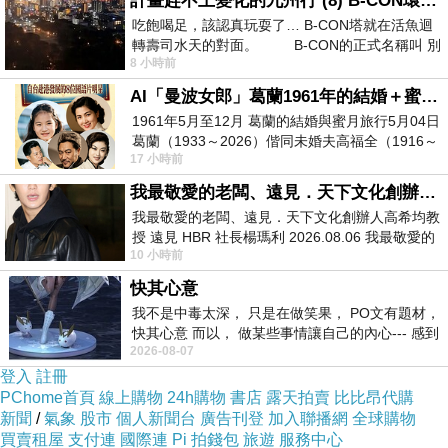
計畫趕不上變化的九州行 (8) B-CON環球塔
吃飽喝足，該認真玩耍了… B-CON塔就在活魚迴
轉壽司水天的對面。 B-CON的正式名稱叫 別
8 小時前
AI「曼波女郎」葛蘭1961年的結婚＋蜜月旅行 #戀上老電影 #葛蘭 #粟子
1961年5月至12月 葛蘭的結婚與蜜月旅行5月04日
葛蘭（1933～2026）偕同未婚夫高福全（1916～
17 小時前
2004）乘郵輪赴倫敦6月15日於英國倫敦St.S
我最敬愛的老闆、遠見．天下文化創辦人高希均教授
我最敬愛的老闆、遠見．天下文化創辦人高希均教
授 遠見 HBR 社長楊瑪利 2026.08.06 我最敬愛的
10 小時前
老闆、遠見．天下文化創辦人高希均教
快其心意
我不是中毒太深， 只是在做笑果， PO文有題材，
快其心意 而以， 做某些事情讓自己的內心--- 感到
2026-08-07
愉快。
登入
註冊
PChome首頁
線上購物
24h購物
書店
露天拍賣
比比昂代購
新聞
/
氣象
股市
個人新聞台
廣告刊登
加入聯播網
全球購物
買賣租屋
支付連
國際連
Pi 拍錢包
旅遊
服務中心