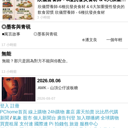
欣儀營養師-6種抗發炎食材 & 6大加重慢性發炎的
飲食習慣 欣儀營養師 - 6種抗發炎食材
3 小時前
https://www.facebook.com/photo/?fbid=147
◎墨客與青硯
■寓言故事 ◎墨客與青硯
⊕潘文良 一個年輕
17 小時前
的墨客，在京城的古玩肆裡
無能
無能？那只是因為對方不能與你配合。
13 小時前
2026.08.06
AMK - 山頂公仔波板糖
2026-08-07
登入
註冊
PChome首頁
線上購物
24h購物
書店
露天拍賣
比比昂代購
新聞
/
氣象
股市
個人新聞台
廣告刊登
加入聯播網
全球購物
買賣租屋
支付連
國際連
Pi 拍錢包
旅遊
服務中心