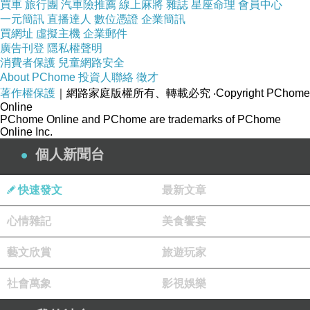
買車
旅行團
汽車險推薦
線上麻將
雜誌
星座命理
會員中心
一元簡訊
直播達人
數位憑證
企業簡訊
買網址
虛擬主機
企業郵件
廣告刊登
隱私權聲明
消費者保護
兒童網路安全
About PChome
投資人聯絡
徵才
著作權保護
｜網路家庭版權所有、轉載必究
‧Copyright PChome
Online
PChome Online and PChome are trademarks of PChome
Online Inc.
個人新聞台
快速發文
最新文章
心情雜記
美食饗宴
藝文欣賞
旅遊玩家
社會萬象
影視娛樂