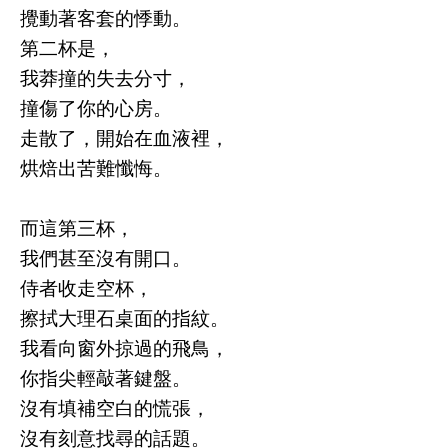
攪動著客套的悸動。
第二杯是，
我莽撞的失去分寸，
撞傷了你的心房。
走散了，開始在血液裡，
烘焙出苦難懺悔。
而這第三杯，
我們甚至沒有開口。
侍者收走空杯，
擦拭大理石桌面的指紋。
我看向窗外掠過的飛鳥，
你指尖輕敲著鍵盤。
沒有填補空白的慌張，
沒有刻意找尋的話題。