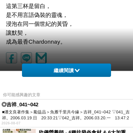
這第三杯是留白，
是不用言語偽裝的靈魂，
浸泡在同一個世紀的黃昏，
讓默契，
成為最香Chardonnay。
繼續閱讀
你可能感興趣的文章
◎吉祥_041~042
■潘文良著作集＞勵益品＞魚雁千里共今緣＞吉祥_041~042 ▽041_吉
祥。2006.03.19.日 20:33:21▽042_吉祥。2006.03.20.一 13:47:2
2026-08-07
欣儀營養師 - 6種抗發炎食材 & 6大加重慢性發炎的飲食習慣