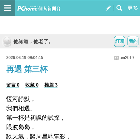
他知道，他老了。
訂閱
我的
2026-06-19 09:04:15
uni2019
再遇 第三杯
留言 0
收藏 0
推薦 3
恆河靜默，
我們相遇。
第一杯是初識的試探，
眼波裊裊，
談天氣，談周星馳電影，