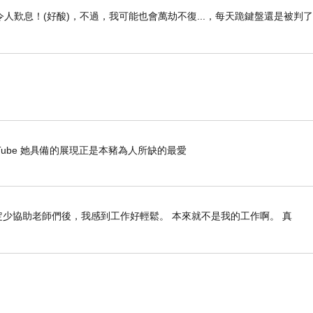
人歎息！(好酸)，不過，我可能也會萬劫不復...，每天跪鍵盤還是被判
他們的房間。」說完，他後退一
愧疚。
看向她。 「你——」
好好生活，幸福快樂。」
- YouTube 她具備的展現正是本豬為人所缺的最愛
抓他的胳膊，準備逼他回答，但
她之前到達那裡。突然，她的腰
定少協助老師們後，我感到工作好輕鬆。 本來就不是我的工作啊。 真
讓我告訴你，你最好別坐明天早