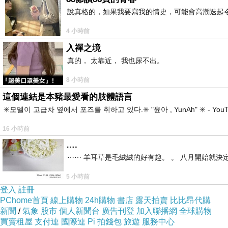
說真格的，如果我要寫我的情史，可能會高潮迭起令
進你的房間，也永遠不要去
4 小時前
了這一切，他仍然感到一絲
入禪之境
真的， 太靠近， 我也尿不出。
「你是誰？」她問，但他沒有
8 小時前
「我是那個叫你回家的人。
這個連結是本豬最愛看的肢體語言
✳️모델이 고급차 옆에서 포즈를 취하고 있다.✳️ "윤아 , YunAh" ✳️ 
「你到底是誰？」她伸手去
16 小時前
….
彿能瞬間穿越到未來，搶在
⋯⋯ 羊耳草是毛絨絨的好有趣。 。 八月開始就決
的牆上。 「我是你的未來。
5 小時前
登入
註冊
PChome首頁
線上購物
24h購物
書店
露天拍賣
比比昂代購
飛機。那間諜玩意兒。
新聞
/
氣象
股市
個人新聞台
廣告刊登
加入聯播網
全球購物
買賣租屋
支付連
國際連
Pi 拍錢包
旅遊
服務中心