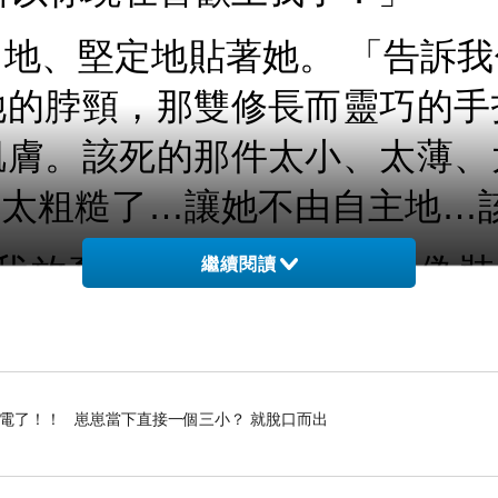
地、堅定地貼著她。 「告訴
她的脖頸，那雙修長而靈巧的手
肌膚。該死的那件太小、太薄、
的太粗糙了…讓她不由自主地…
我放棄了所有不想要他的偽裝
繼續閱讀
呼吸也變得急促起來。 「我名
，像一個斷了線的木偶。但他摟
如同午夜般的低沉。
停電了！！ 崽崽當下直接一個三小？ 就脫口而出
名，緋忘我小姐。」緋忘我愣