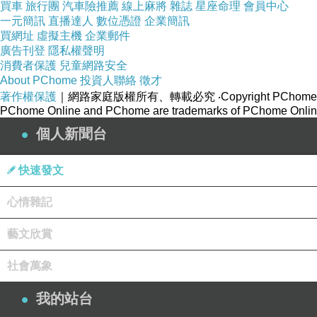
「我不知道你在說什麼。」
買車
旅行團
汽車險推薦
線上麻將
雜誌
星座命理
會員中心
一元簡訊
直播達人
數位憑證
企業簡訊
買網址
虛擬主機
企業郵件
笑，太無趣，彷彿她撒謊得
廣告刊登
隱私權聲明
消費者保護
兒童網路安全
他推開她。 「再見，緋忘我
About PChome
投資人聯絡
徵才
著作權保護
｜網路家庭版權所有、轉載必究
‧Copyright PChome
PChome Online and PChome are trademarks of PChome Online
「只要我錯過那趟飛機就行
個人新聞台
「正是。」然後他轉身穿上
快速發文
中。
心情雜記
藝文欣賞
第二天早上六點，還是沒吃
社會萬象
（COATAC）的飛機。猜
我的站台
噔噔！猜對了！這也帶出了