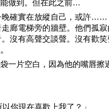
就能做到。但在此之前…
今晚確實在放縱自己，或許……
暗走廊電梯旁的牆壁。他們孤寂
音。沒有高聲交談聲。沒有歡笑
音。
腦袋一片空白，因為他的嘴唇擦
」
所以你現在喜歡上我了？」