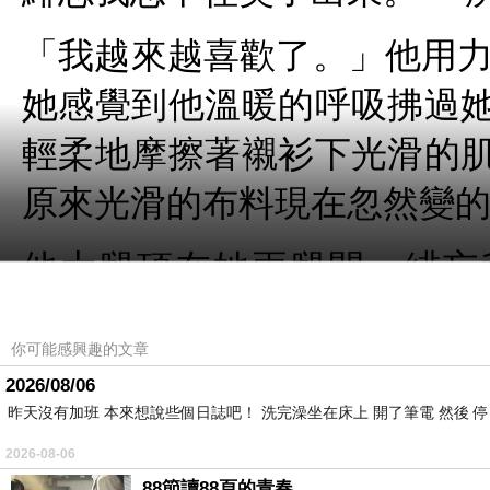
「我越來越喜歡了。」他用力
她感覺到他溫暖的呼吸拂過
輕柔地摩擦著襯衫下光滑的
原來光滑的布料現在忽然變
他大腿頂在她兩腿間，緋忘
我。」她幾乎失去了理智，
你可能感興趣的文章
來。他的身體癱軟在她身上
2026/08/06
次在她耳邊低語，他那聲音
昨天沒有加班 本來想說些個日誌吧！ 洗完澡坐在床上 開了筆電 然後 
2026-08-06
「永遠不要告訴任何人你的真
88節讀88頁的青春