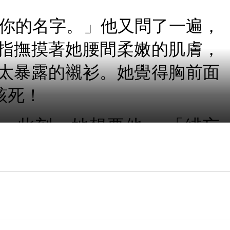
我你的名字。」他又問了一遍，
指撫摸著她腰間柔嫩的肌膚，
太暴露的襯衫。她覺得胸前面
該死！
，此刻，她想要他。 「緋忘
字是緋忘我。」然後他停了下
著她腰的手卻更緊了，當他再
住了。 「永遠不要邀請陌生人