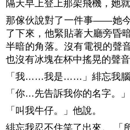
隔天早上登上那架飛機，她
那傢伙說對了一件事——她
了下來，他緊貼著大廳旁昏
半暗的角落。沒有電視的聲
也沒有冰塊在杯中搖晃的聲
「我……我是……」緋忘我
「你…先告訴我你的名字。
「叫我牛仔。」他說。
緋忘我忍不住笑了出來。 「