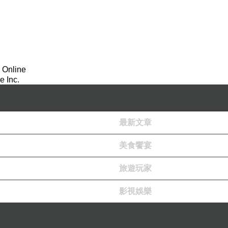
她討厭他那種看穿她眼神的樣子
拙劣到令人發笑。
。我希望我們以後再也不會見面
 Online
 Inc.
。」
外套，消失在傾盆大雨中，或
最新文章
美食饗宴
旅遊玩家
上雞柳堡的緋忘我第一個登上了
影視娛樂
猜看第二個登機的又是誰？
無盡的麻煩和愛意！深不見底的