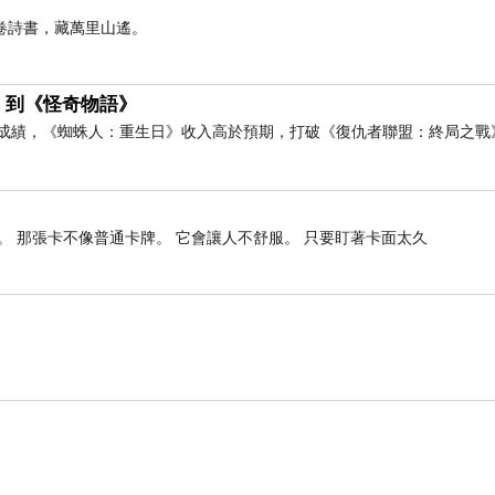
卷詩書，藏萬里山遙。
》到《怪奇物語》
房成績，《蜘蛛人：重生日》收入高於預期，打破《復仇者聯盟：終局之戰
 那張卡不像普通卡牌。 它會讓人不舒服。 只要盯著卡面太久