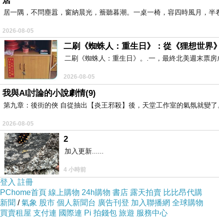
居
居一隅，不問塵囂，窗納晨光，簷聽暮潮。一桌一椅，容四時風月，半
2026-08-05
二刷《蜘蛛人：重生日》：從《狸想世界
二刷《蜘蛛人：重生日》。.一，最終北美週末票
2026-08-05
我與AI討論的小說劇情(9)
第九章：後街的俠 自從抽出【炎王邪殺】後，天堂工作室的氣氛就變了。
2026-08-05
2
加入更新......
4 小時前
登入
註冊
PChome首頁
線上購物
24h購物
書店
露天拍賣
比比昂代購
新聞
/
氣象
股市
個人新聞台
廣告刊登
加入聯播網
全球購物
買賣租屋
支付連
國際連
Pi 拍錢包
旅遊
服務中心