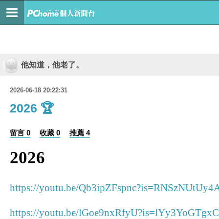
他知道，他老了。
2026-06-18 20:22:31
2026 🏆
留言 0
收藏 0
推薦 4
2026
https://youtu.be/Qb3ipZFspnc?is=RNSzNUtUy4
https://youtu.be/lGoe9nxRfyU?is=lYy3YoGTgxC