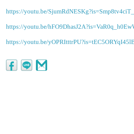
https://youtu.be/SjumRdNESKg?is=Smp8tv4ciT
https://youtu.be/hFO9DhasJ2A?is=VaR0q_h0E
https://youtu.be/yOPRItttrPU?is=tEC5ORYqI45l