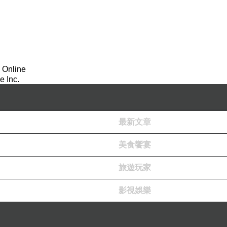
 Online
 Inc.
最新文章
美食饗宴
旅遊玩家
影視娛樂