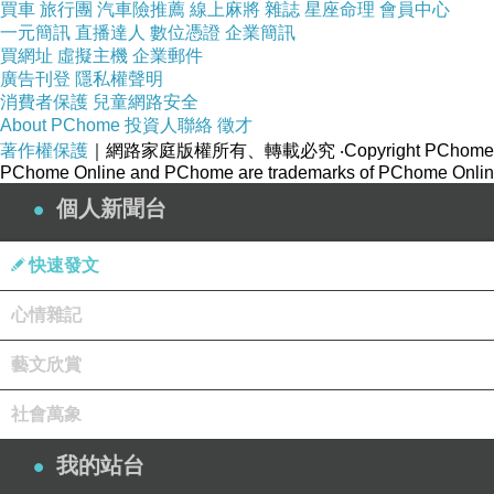
買車
旅行團
汽車險推薦
線上麻將
雜誌
星座命理
會員中心
一元簡訊
直播達人
數位憑證
企業簡訊
買網址
虛擬主機
企業郵件
廣告刊登
隱私權聲明
消費者保護
兒童網路安全
About PChome
投資人聯絡
徵才
著作權保護
｜網路家庭版權所有、轉載必究
‧Copyright PChome
PChome Online and PChome are trademarks of PChome Online
個人新聞台
快速發文
心情雜記
藝文欣賞
社會萬象
我的站台