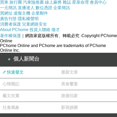
買車
旅行團
汽車險推薦
線上麻將
雜誌
星座命理
會員中心
一元簡訊
直播達人
數位憑證
企業簡訊
買網址
虛擬主機
企業郵件
廣告刊登
隱私權聲明
消費者保護
兒童網路安全
About PChome
投資人聯絡
徵才
著作權保護
｜網路家庭版權所有、轉載必究
‧Copyright PChome
Online
PChome Online and PChome are trademarks of PChome
Online Inc.
個人新聞台
快速發文
最新文章
心情雜記
美食饗宴
藝文欣賞
旅遊玩家
社會萬象
影視娛樂