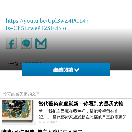
https://youtu.be/Upl3wZ4PC14?
is=Ch5LrweP12SFcBIo
Sababa 5
上一篇：
繼續閱讀
箱根庭園
下一篇：
你可能感興趣的文章
當代藝術家盧嵐新：你看到的是我的輪廓，還是你的故事？——藏在藍色裡的希望與光
💙 「我把自己藏在藍色裡，卻把希望留在光
裡。」 當代藝術家盧嵐新在此幅兼具童趣靈動與
2026-08-07
抽象韻味的新作中，用湛藍的羽翼般色塊包覆著