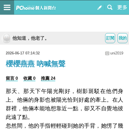
他知道，他老了。
訂閱
我的
2026-06-17 07:14:32
uni2019
櫻櫻燕燕 吶喊無聲
留言 0
收藏 0
推薦 24
那天、那天下午陽光剛好，樹影斑駁在他們身
上。他倆的身影也被陽光恰到好處的牽上。在人
群裡，他倆本能地想靠近一點，卻又不自覺地彼
此遠了點。
忽然間，他的手指輕輕碰到她的手背，她愣了幾