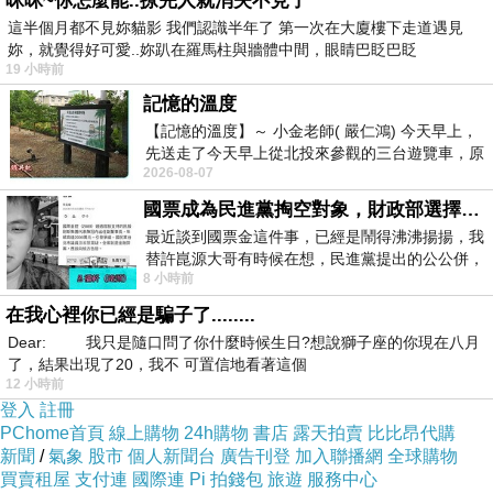
咪咪~你怎麼能..撩完人就消失不見了
這半個月都不見妳貓影 我們認識半年了 第一次在大廈樓下走道遇見
妳，就覺得好可愛..妳趴在羅馬柱與牆體中間，眼睛巴眨巴眨
19 小時前
記憶的溫度
【記憶的溫度】～ 小金老師( 嚴仁鴻) 今天早上，
先送走了今天早上從北投來參觀的三台遊覽車，原
2026-08-07
以為展場已經差不多要安靜下來，卻發
國票成為民進黨掏空對象，財政部選擇性失憶
最近談到國票金這件事，已經是鬧得沸沸揚揚，我
替許崑源大哥有時候在想，民進黨提出的公公併，
8 小時前
其實就是想要國庫通黨庫，鬧出最大的醜
在我心裡你已經是騙子了........
Dear: 我只是隨口問了你什麼時候生日?想說獅子座的你現在八月
了，結果出現了20，我不 可置信地看著這個
12 小時前
登入
註冊
PChome首頁
線上購物
24h購物
書店
露天拍賣
比比昂代購
新聞
/
氣象
股市
個人新聞台
廣告刊登
加入聯播網
全球購物
買賣租屋
支付連
國際連
Pi 拍錢包
旅遊
服務中心