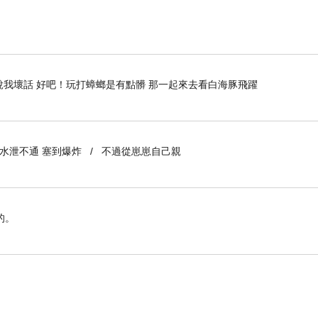
說我壞話 好吧！玩打蟑螂是有點髒 那一起來去看白海豚飛躍
到水泄不通 塞到爆炸 / 不過從崽崽自己親
的。