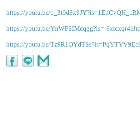
https://youtu.be/o_3t0d8x9JY?is=1EdCvQH_c
https://youtu.be/YnWF8IMcqgg?is=-6xtcxqr4e
https://youtu.be/Tz9R1OYdTSs?is=PqYTYV9Ec