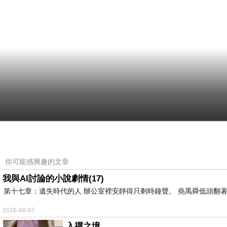
你可能感興趣的文章
我與AI討論的小說劇情(17)
第十七章：遺失時代的人 辦公室裡安靜得只剩時鐘聲。 堯禹舜低頭翻著
2026-08-07
入禪之境