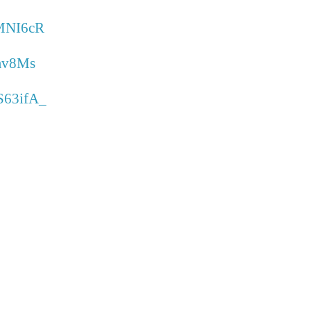
RMNI6cR
Jmv8Ms
S63ifA_