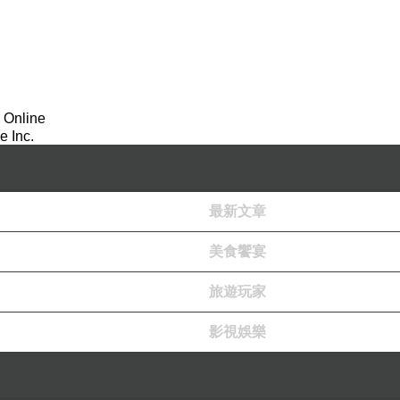
 Online
 Inc.
最新文章
美食饗宴
旅遊玩家
影視娛樂