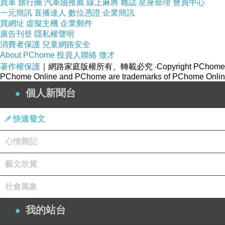
買車
旅行團
汽車險推薦
線上麻將
雜誌
星座命理
會員中心
一元簡訊
直播達人
數位憑證
企業簡訊
買網址
虛擬主機
企業郵件
廣告刊登
隱私權聲明
消費者保護
兒童網路安全
About PChome
投資人聯絡
徵才
著作權保護
｜網路家庭版權所有、轉載必究
‧Copyright PChome
PChome Online and PChome are trademarks of PChome Online
個人新聞台
快速發文
心情雜記
藝文欣賞
社會萬象
我的站台