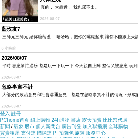
真的， 太靠近， 我也尿不出。
2026-08-07
藍玫友7
三師兄三師兄 給你糖葫蘆！ 哈哈哈，把你的嘴糊起來 讓你不能跟上天
6 小時前
2026/08/07
平時 崽崽幫忙過磅 都是玩一下玩一下 今天親自上陣 整個又被崽崽 玩
2026-08-07
忽略事實不計
大部分的政治意見和社會溝通意見，都是在忽略事實不計的情況下形成
2026-08-07
登入
註冊
PChome首頁
線上購物
24h購物
書店
露天拍賣
比比昂代購
新聞
/
氣象
股市
個人新聞台
廣告刊登
加入聯播網
全球購物
買賣租屋
支付連
國際連
Pi 拍錢包
旅遊
服務中心