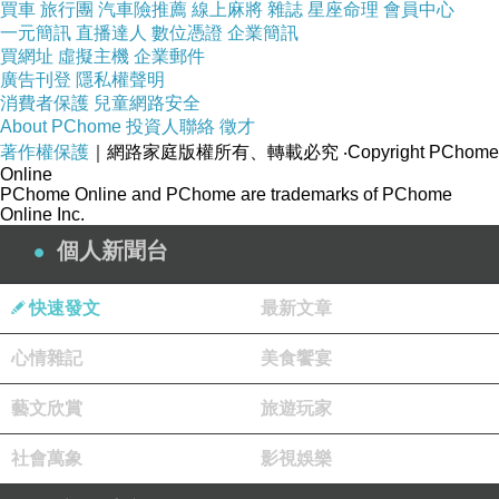
會燙傷鳥兒。鳥兒蹣跚走到暖暖的被窩上，
買車
旅行團
汽車險推薦
線上麻將
雜誌
星座命理
會員中心
一元簡訊
直播達人
數位憑證
企業簡訊
閉著眼睛。
買網址
虛擬主機
企業郵件
廣告刊登
隱私權聲明
女兒為鳥兒換去帶有鳥兒排泄物的擦手紙、
消費者保護
兒童網路安全
About PChome
投資人聯絡
徵才
換上新的，滿意的輕輕掩上盒子。
著作權保護
｜網路家庭版權所有、轉載必究
‧Copyright PChome
Online
PChome Online and PChome are trademarks of PChome
Online Inc.
出門上班。我對鳥兒的活存率信心十足。因
個人新聞台
為鳥兒有了個稱職媽媽。
快速發文
最新文章
心情雜記
美食饗宴
藝文欣賞
旅遊玩家
社會萬象
影視娛樂