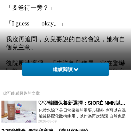
「要爸待一旁？」
「I guess——okay。」
我沒再追問，女兒要說的自然會說，她有自
個兒主意。
後院風速凜凜。「先送鳥兒進屋。它在驚嚇
繼續閱讀
狀態。不宜打擾。根據Google，我會在鳥兒
開此鳴叫後喂它進食。」
你可能感興趣的文章
我想問，一大早，又是假日，哪找鳥食。
♡♡韓國保養新選擇：SIORÉ NMN賦活泡泡化妝水♡♡
「有三種，一。 水煮蛋。二。 正式液體鳥
化妝水除了是日常保養的重要步驟外 也可以在洗
臉後搭配化妝棉使用，以作為再次清潔 自然也是
食。三。貓或狗糧。但一定要用水讓它軟
2026-08-09
我的保養必備品項 不過，我對於化妝
化。現在家裡只有雞蛋。」