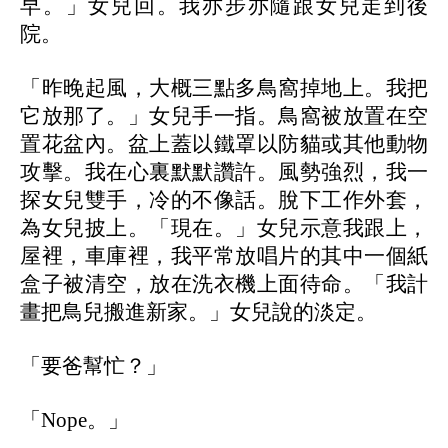
早。」女兒回。我亦步亦隨跟女兒走到後
院。
「昨晚起風，大概三點多鳥窩掉地上。我把
它放那了。」女兒手一指。鳥窩被放置在空
置花盆內。盆上蓋以鐵罩以防貓或其他動物
攻擊。我在心裏默默讚許。風勢強烈，我一
探女兒雙手，冷的不像話。脫下工作外套，
為女兒披上。「現在。」女兒示意我跟上，
屋裡，車庫裡，我平常放唱片的其中一個紙
盒子被清空，放在洗衣機上面待命。「我計
畫把鳥兒搬進新家。」女兒說的淡定。
「要爸幫忙？」
「Nope。」