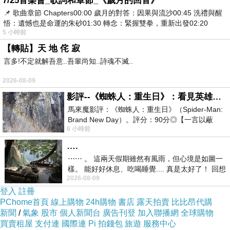
7/25音樂會_歌詞和章節_《歲月的回音》
📌 歌曲章節 Chapters00:00​ 歲月的對答：因果與流沙00:45​ 洗禮與醒
我聞歌知雅意。立即煲水煮蛋。女兒第一次
悟：遺憾也是命運的朱砂01:30​ 轉念：緊握雙拳，重新出發02:20
5 小時前
笑了。甜笑。「爸。」
【轉貼】天 地 侘 寂
言多!不定就解吾意..吾輩尚知..詩魂不滅..
等水開。女兒小心翼翼把鳥窩搬進盒子。又
擔心不夠穩當。移出，棄報紙，因擔心報紙
2026-08-09
油墨影響鳥兒呼吸，改用乾淨擦手紙墊底。
影評--《蜘蛛人：重生日》：看見英雄的孤獨與重生
我脫去警用冷帽，再伴以擦手紙在內，盒子
馬來魔影評：《蜘蛛人：重生日》（Spider-Man:
外層用乾淨游泳大毛巾裹著，然後置鳥兒其
Brand New Day）。評分：90分◎【一言以蔽
6 小時前
之】：一個失去一切的英雄，學會放下孤獨、
中。十五分鐘後鳥兒適應環境，開此鳴叫，
….
蛋也剝殼，女兒用湯匙搗成泥狀加小量水，
⋯⋯ 。 這兩天假期雖然有風雨，但心境是如圖一
用筷子挑之開此喂鳥兒進食。
樣。 能好好休息、吃喝睡覺.... 真是太好了！ 回想
2026-08-09
起來，以前根本就很難有這
「鳥兒不張嘴就是它吃飽了。每隔半小時
登入
註冊
PChome首頁
線上購物
24h購物
書店
露天拍賣
比比昂代購
check一次。鳥兒儘量要保暖。」女兒把袋裝
新聞
/
氣象
股市
個人新聞台
廣告刊登
加入聯播網
全球購物
手暖包隔著冷帽放在DYI鳥窩下面，怕直接
買賣租屋
支付連
國際連
Pi 拍錢包
旅遊
服務中心