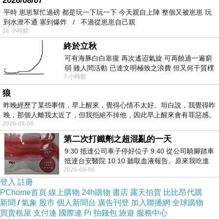
2026/08/07
平時 崽崽幫忙過磅 都是玩一下玩一下 今天親自上陣 整個又被崽崽 玩
到水泄不通 塞到爆炸 / 不過從崽崽自己親
16 小時前
終於立秋
可有海豚白白靠攏 再次遙迢氣旋 可再饒過一遍窮
弱 雖人間活動 已達文明極致之浪費 但又何干質樸
7 小時前
者 只能白白陪葬
狼
昨晚經歷了某些事情，早上醒來，覺得心情不太好。坦白說，我覺得昨
晚，那個人離我太近了，但我拒絕不掉他，因此早上醒來會有罪惡感。
2026-08-06
第二次打鐵劑之超混亂的一天
9:30 抵達公司車子停好位子 9:40 從公司騎腳踏車
抵達台安醫院 10:10 聽取血液報告。原來我吃進
2026-08-06
去的 B12 彌可保並非沒有吸收而是超
登入
註冊
PChome首頁
線上購物
24h購物
書店
露天拍賣
比比昂代購
新聞
/
氣象
股市
個人新聞台
廣告刊登
加入聯播網
全球購物
買賣租屋
支付連
國際連
Pi 拍錢包
旅遊
服務中心