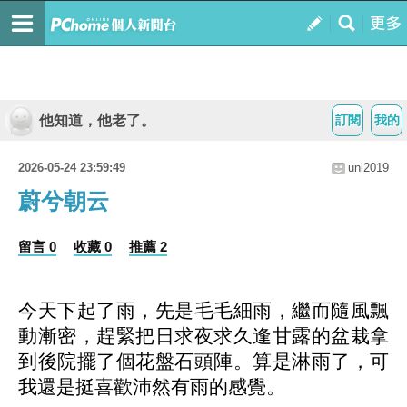
他知道，他老了。
訂閱
我的
2026-05-24 23:59:49
uni2019
蔚兮朝云
留言 0
收藏 0
推薦 2
今天下起了雨，先是毛毛細雨，繼而隨風飄
動漸密，趕緊把日求夜求久逢甘露的盆栽拿
到後院擺了個花盤石頭陣。算是淋雨了，可
我還是挺喜歡沛然有雨的感覺。