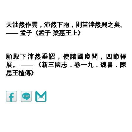
天油然作雲，沛然下雨，則苗浡然興之矣。
——
孟子《孟子
·
梁惠王上》
願殿下沛然垂詔，使諸國慶問，四節得
展。
——
《新三國志．卷一九．魏書．陳
思王植傳》