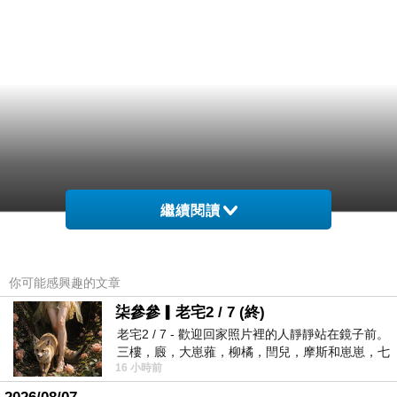
繼續閱讀
你可能感興趣的文章
柒參參▎老宅2 / 7 (終)
老宅2 / 7 - 歡迎回家照片裡的人靜靜站在鏡子前。
三樓，廄，大崽蕥，柳橘，閆兒，摩斯和崽崽，七
16 小時前
個人整整齊齊地站在鏡框之外，如同