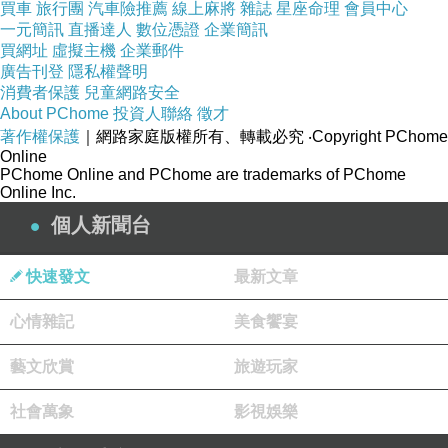
買車
旅行團
汽車險推薦
線上麻將
雜誌
星座命理
會員中心
一元簡訊
直播達人
數位憑證
企業簡訊
買網址
虛擬主機
企業郵件
廣告刊登
隱私權聲明
消費者保護
兒童網路安全
About PChome
投資人聯絡
徵才
著作權保護
｜網路家庭版權所有、轉載必究
‧Copyright PChome
Online
PChome Online and PChome are trademarks of PChome
Online Inc.
個人新聞台
快速發文
最新文章
心情雜記
美食饗宴
藝文欣賞
旅遊玩家
社會萬象
影視娛樂