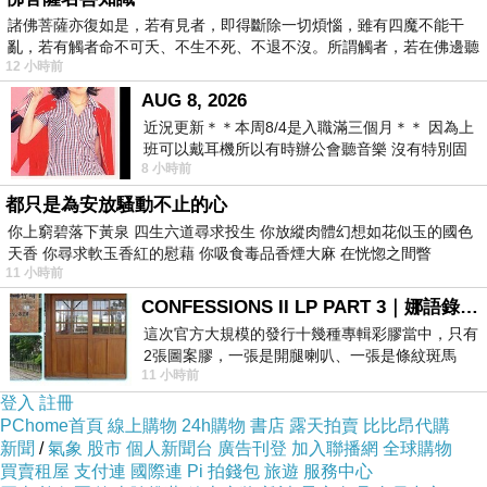
錢。
諸佛菩薩亦復如是，若有見者，即得斷除一切煩惱，雖有四魔不能干
亂，若有觸者命不可夭、不生不死、不退不沒。所謂觸者，若在佛邊聽
12 小時前
受
就在這時，她摸到了第二個
AUG 8, 2026
近況更新＊＊本周8/4是入職滿三個月＊＊ 因為上
信封。
班可以戴耳機所以有時辦公會聽音樂 沒有特別固
8 小時前
定哪天但就是一周某一天會固定聽'90
也正是在這時，她想起了第
都只是為安放騷動不止的心
你上窮碧落下黃泉 四生六道尋求投生 你放縱肉體幻想如花似玉的國色
二個保險箱。
天香 你尋求軟玉香紅的慰藉 你吸食毒品香煙大麻 在恍惚之間瞥
11 小時前
CONFESSIONS II LP PART 3｜娜語錄II LP PART 3
所以，緋裳妍才會坐在後座
這次官方大規模的發行十幾種專輯彩膠當中，只有
2張圖案膠，一張是開腿喇叭、一張是條紋斑馬
上，盯著信封上姊姊緋忘我
11 小時前
版；目前官網上只剩澳洲商店AU STORE
登入
註冊
的字跡，感覺自己好像在挑
PChome首頁
線上購物
24h購物
書店
露天拍賣
比比昂代購
新聞
/
氣象
股市
個人新聞台
廣告刊登
加入聯播網
全球購物
戰命運。畢竟，姊姊跟她說
買賣租屋
支付連
國際連
Pi 拍錢包
旅遊
服務中心