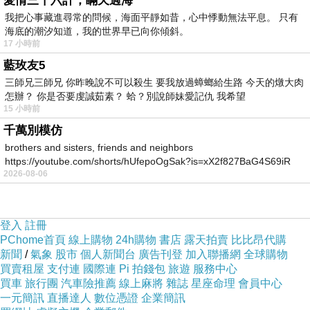
愛情三十六計，瞞天過海
得擅自更改。散band。
我把心事藏進尋常的問候，海面平靜如昔，心中悸動無法平息。 只有
哦，啊，咦、哎…噢！話說至此，已成年多
海底的潮汐知道，我的世界早已向你傾斜。
17 小時前
時。
2026-05-19 00:23:37
藍玫友5
三師兄三師兄 你昨晚說不可以殺生 要我放過蟑螂給生路 今天的燉大肉
怎辦？ 你是否要虔誠茹素？ 蛤？別說師妹愛記仇 我希望
15 小時前
千萬別模仿
brothers and sisters, friends and neighbors
https://youtube.com/shorts/hUfepoOgSak?is=xX2f827BaG4S69iR
2026-08-06
https
登入
註冊
PChome首頁
線上購物
24h購物
書店
露天拍賣
比比昂代購
新聞
/
氣象
股市
個人新聞台
廣告刊登
加入聯播網
全球購物
買賣租屋
支付連
國際連
Pi 拍錢包
旅遊
服務中心
買車
旅行團
汽車險推薦
線上麻將
雜誌
星座命理
會員中心
一元簡訊
直播達人
數位憑證
企業簡訊