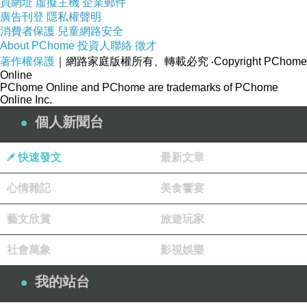
買網址
虛擬主機
企業郵件
廣告刊登
隱私權聲明
消費者保護
兒童網路安全
About PChome
投資人聯絡
徵才
著作權保護
｜網路家庭版權所有、轉載必究
‧Copyright PChome
Online
PChome Online and PChome are trademarks of PChome
Online Inc.
個人新聞台
快速發文
最新文章
心情雜記
美食饗宴
藝文欣賞
旅遊玩家
社會萬象
影視娛樂
我的站台