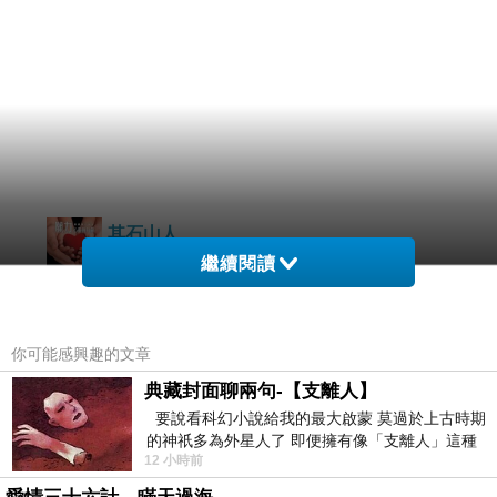
其石山人
2026-05-18 23:48:33
繼續閱讀
警匪小説、間諜小説家也是一位文青詩人。
版主回應
稍微修改一二個字。第四個公報：
你可能感興趣的文章
典藏封面聊兩句-【支離人】
根據兩方所認知：
要說看科幻小說給我的最大啟蒙 莫過於上古時期
省去前十字。文青是另有「其」人。
的神祇多為外星人了 即便擁有像「支離人」這種
12 小時前
驚世駭俗的神通法門 也未必讀
以上為正式共同聲明，非得兩方共同協商，不