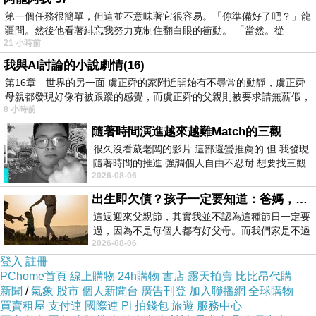
* 所以，無論你需要開槍與
第一個任務很簡單，但這並不意味著它很容易。「你準備好了吧？」龍
疆問。然後他看著緋忘我努力克制住翻白眼的衝動。 「當然。從
否，都請不要失手。 祝你
21 小時前
我與AI討論的小說劇情(16)
好運。
第16章 世界的另一面 虞正舜的家附近開始有不尋常的動靜，虞正舜
母親都發現好像有被跟蹤的感覺，而虞正舜的父親則被要求請無薪假，
8 小時前
緋裳妍深吸一口氣，看
隨著時間演進越來越難Match的三觀
著浴室鏡子裡的自己，不禁
很久沒看葳老闆的影片 這部還蠻推薦的 但 我發現
隨著時間的推進 強調個人自由不忍耐 想要找三觀
2026-08-06
接近的不要說對象 連朋友都超
想起了巴黎。她記得自己透
出生即欠債？孩子一定要知道：爸媽，其實我不欠你們
過昏暗的窗戶，看著電視裡
這週迎來父親節，其實我並不認為這種節日一定要
過，因為不是每個人都有好父母。而我們家是不過
2026-08-06
節的，平時也沒什麼儀式感，生活趨近冷
的姊姊──她們的臉龐交疊
登入
註冊
PChome首頁
線上購物
24h購物
書店
露天拍賣
比比昂代購
在一起，她眼裡只有她們的
新聞
/
氣象
股市
個人新聞台
廣告刊登
加入聯播網
全球購物
買賣租屋
支付連
國際連
Pi 拍錢包
旅遊
服務中心