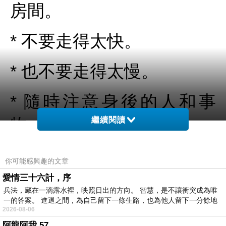
房間。
* 不要走得太快。
* 也不要走得太慢。
* 隨時注意身後的人和事
物。
繼續閱讀
* 永遠不要回頭看。
你可能感興趣的文章
愛情三十六計，序
* 如果你必須開槍，那可能
兵法，藏在一滴露水裡，映照日出的方向。 智慧，是不讓衝突成為唯
一的答案。 進退之間，為自己留下一條生路，也為他人留下一分餘地
已經太晚了。
2026-08-06
阿龍阿我 57