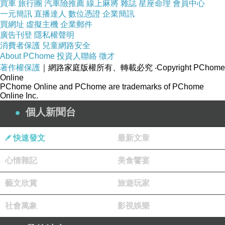
長相相似的地方。但三天後
買車
旅行團
汽車險推薦
線上麻將
雜誌
星座命理
會員中心
一元簡訊
直播達人
數位憑證
企業簡訊
的今天，她無比清晰地意識
買網址
虛擬主機
企業郵件
廣告刊登
隱私權聲明
到自己和姊姊之間的巨大差
消費者保護
兒童網路安全
About PChome
投資人聯絡
徵才
異。於是，她有些緊張地把
著作權保護
｜網路家庭版權所有、轉載必究
‧Copyright PChome
Online
PChome Online and PChome are trademarks of PChome
幾縷過耳短髮別到耳後，打
Online Inc.
個人新聞台
開了浴室門。
快速發文
最新文章
「嗨！」侘寂從廚房喊道。
心情雜記
美食饗宴
「我在想，既然我們不知道
藝文欣賞
旅遊玩家
你姊姊用了什麼妝扮，我們
社會萬象
影視娛樂
應該……」他聲音漸漸低了