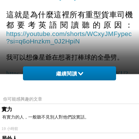
這就是為什麼這裡所有重型貨車司機
都要考英語閱讀聽的原因：
https://youtube.com/shorts/WCxyJMFypec
?si=q6oHnzkm_0J2HpiN
我可以想像星爺在想著打棒球的全壘劈。
https://youtube.com/shorts/OFkHhWLhnKU?
繼續閱讀
si=689eDxaFjzungp0D
咁多口水。講兩聲擺低刀。唔聽？即刻電槍
你可能感興趣的文章
伺候。最低限度的客服方式。
實力
有實力的人，一般聽不見別人對他們說實話。
私心覺得，那個戴眼鏡的書生警員長不錯
19 小時前
說。十四當家余魚同？
局外人