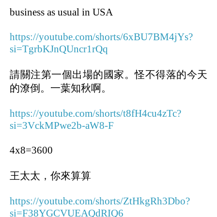
business as usual in USA
https://youtube.com/shorts/6xBU7BM4jYs?
si=TgrbKJnQUncr1rQq
請關注第一個出場的國家。怪不得落的今天
的潦倒。一葉知秋啊。
https://youtube.com/shorts/t8fH4cu4zTc?
si=3VckMPwe2b-aW8-F
4x8=3600
王太太，你來算算
https://youtube.com/shorts/ZtHkgRh3Dbo?
si=F38YGCVUEAQdRIQ6