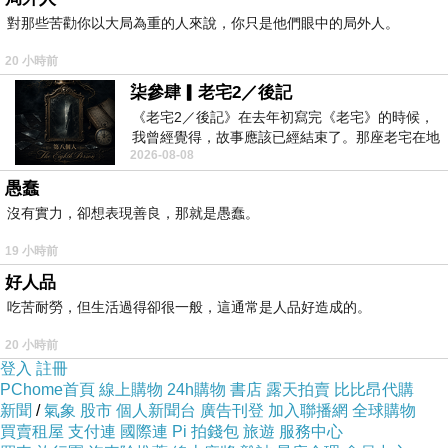
對那些苦勸你以大局為重的人來說，你只是他們眼中的局外人。
https://youtube.com/shorts/KwL1TS0B6FA?
si=bS764udBX2bHk8RS
20 小時前
柒參肆▎老宅2／後記
月亮代表我的針
《老宅2／後記》在去年初寫完《老宅》的時候，
我曾經覺得，故事應該已經結束了。那座老宅在地
https://youtube.com/shorts/itBQwtN-ak0?
2026-08-08
震中倒塌，七個人終於離開那片黑暗，
si=RwVKdwZ97RsqfyKt
愚蠢
沒有實力，卻想表現善良，那就是愚蠢。
19 小時前
好人品
吃苦耐勞，但生活過得卻很一般，這通常是人品好造成的。
20 小時前
登入
註冊
PChome首頁
線上購物
24h購物
書店
露天拍賣
比比昂代購
新聞
/
氣象
股市
個人新聞台
廣告刊登
加入聯播網
全球購物
買賣租屋
支付連
國際連
Pi 拍錢包
旅遊
服務中心