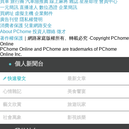
買車
旅行團
汽車險推薦
線上麻將
雜誌
星座命理
會員中心
一元簡訊
直播達人
數位憑證
企業簡訊
買網址
虛擬主機
企業郵件
廣告刊登
隱私權聲明
消費者保護
兒童網路安全
About PChome
投資人聯絡
徵才
著作權保護
｜網路家庭版權所有、轉載必究
‧Copyright PChome
Online
PChome Online and PChome are trademarks of PChome
Online Inc.
個人新聞台
快速發文
最新文章
心情雜記
美食饗宴
藝文欣賞
旅遊玩家
社會萬象
影視娛樂